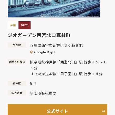
戸建
NEW
ジオガーデン西宮北口瓦林町
兵庫県西宮市瓦林町３０番９他
所在地
Google Maps
阪急電鉄神戸線「西宮北口」駅 徒歩１５～１
交通アクセス
６分
ＪＲ東海道本線「甲子園口」駅 徒歩１４分
5戸
総戸数
第１期販売概要
販売時期
公式サイト