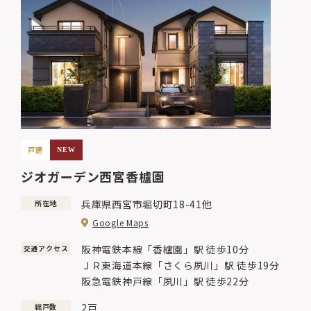
戸建
NEW
ジオガーデン西宮香櫨園
兵庫県西宮市堀切町18-41他
所在地
Google Maps
阪神電鉄本線「香櫨園」駅 徒歩10分
交通アクセス
ＪＲ東海道本線「さくら夙川」駅 徒歩19分
阪急電鉄神戸線「夙川」駅 徒歩22分
2戸
総戸数