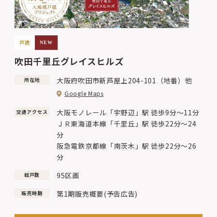
戸建
NEW
吹田千里丘グレイスヒルズ
大阪府吹田市新芦屋上204-101（地番）他
所在地
Google Maps
大阪モノレール「宇野辺」駅 徒歩9分〜11分
交通アクセス
ＪＲ東海道本線「千里丘」駅 徒歩22分〜24
分
阪急電鉄京都線「南茨木」駅 徒歩22分〜26
分
95区画
総戸数
第1期販売概要(予告広告)
販売時期