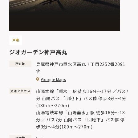
戸建
ジオガーデン神戸高丸
兵庫県神戸市垂水区高丸７丁目2252番2091
所在地
他
Google Maps
山陽本線「垂水」駅 徒歩16分～17分 ／バス7
交通アクセス
分 山陽バス 「団地下」バス停 停歩3分～4分
(180m～270m)
山陽電鉄本線「山陽垂水」駅 徒歩16分～18
分 ／バス7分 山陽バス 「団地下」バス停 停
歩3分～4分(180m～270m)
総戸数