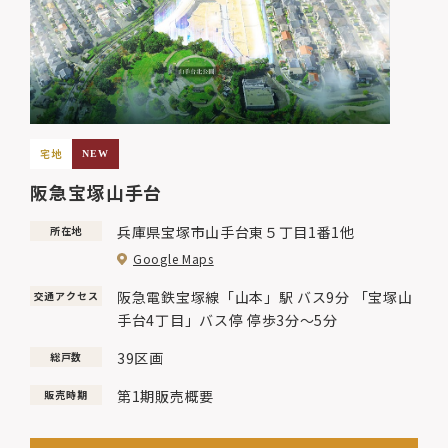
宅地
NEW
阪急宝塚山手台
兵庫県宝塚市山手台東５丁目1番1他
所在地
Google Maps
阪急電鉄宝塚線「山本」駅 バス9分 「宝塚山
交通アクセス
手台4丁目」バス停 停歩3分～5分
39区画
総戸数
第1期販売概要
販売時期