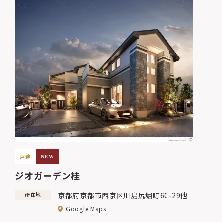
戸建
NEW
ジオガーデン桂
京都府京都市西京区川島尻堀町60-29他
所在地
Google Maps