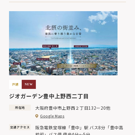
戸建
NEW
ジオガーデン豊中上野西二丁目
大阪府豊中市上野西２丁目132ー20他
所在地
Google Maps
阪急電鉄宝塚線「豊中」駅 バス8分「豊中高
交通アクセス
校前」バス停 停歩4分〜5分