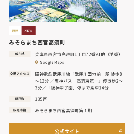
戸建
NEW
みそらまち西宮高須町
兵庫県西宮市高須町1丁目72番91他（地番）
所在地
Google Maps
阪神電鉄武庫川線「武庫川団地前」駅 徒歩8
交通アクセス
～12分 ／阪神バス「高須東第一」停徒歩2～
3分／「阪神甲子園」停まで乗車14分
135戸
総戸数
みそらまち西宮高須町第１期
販売時期
公式サイト