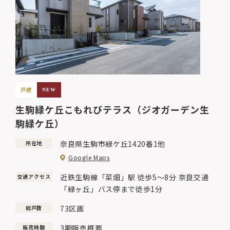
戸建
NEW
生駒緑ケ丘こもれびテラス（ジオガーデン生
駒緑ケ丘）
奈良県生駒市緑ケ丘1420番1他
所在地
Google Maps
近鉄生駒線「菜畑」駅 徒歩5～8分 奈良交通
交通アクセス
「緑ヶ丘」バス停まで徒歩1分
73区画
総戸数
3期販売概要
販売時期