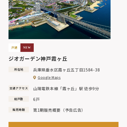
戸建
NEW
ジオガーデン神戸霞ヶ丘
兵庫県垂水区霞ヶ丘五丁目1584-38
所在地
Google Maps
山陽電鉄本線「霞ヶ丘」駅 徒歩9分
交通アクセス
6戸
総戸数
第1期販売概要（予告広告）
販売時期