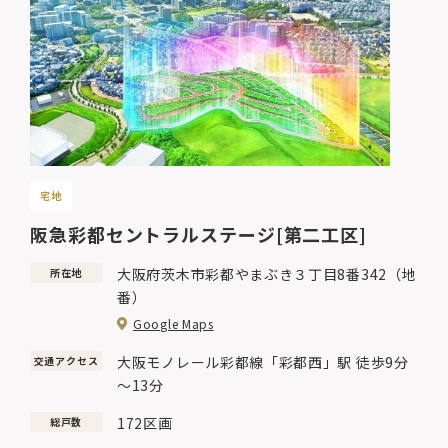
宅地
阪急彩都セントラルステージ[第二工区]
大阪府茨木市彩都やまぶき３丁目8番342（地
所在地
番）
Google Maps
大阪モノレール彩都線「彩都西」駅 徒歩9分
交通アクセス
～13分
172区画
総戸数