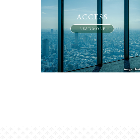
ACCESS
READ MORE
image pho