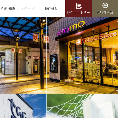
性能・構造
モデルハウス
物件概要
物件エントリー
現地案内図
品格と洗練の街区。
家族が輝く
あざみ野の丘、