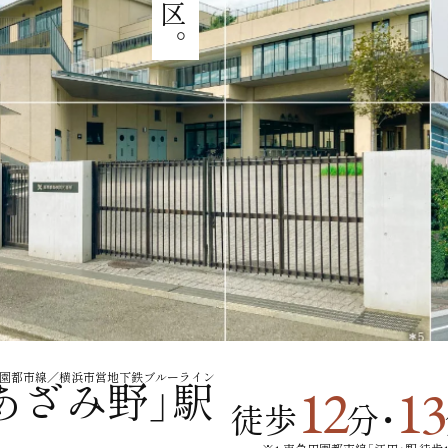
園都市線
／
横浜市営地下鉄ブルーライン
12
13
あざみ野」駅
徒歩
分・