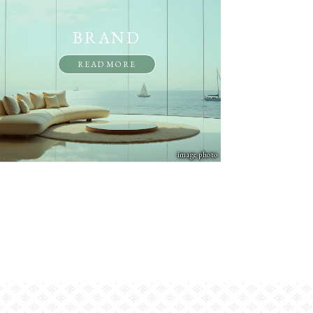
BRAND
READ MORE
image photo