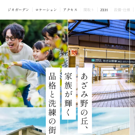
ジオガーデン
ロケーション
アクセス
間取り
ZEH
設備･仕様
品格と洗練の街区。
品格と洗練の街区。
品格と洗練の街区。
家族が輝く
家族が輝く
家族が輝く
あざみ野の丘、
あざみ野の丘、
あざみ野の丘、