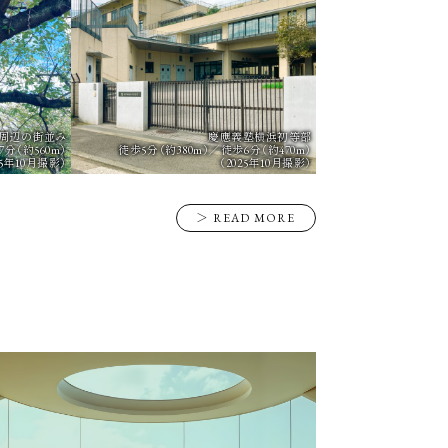
周辺の街並み
慶應義塾横浜初等部
分（約560m）
徒歩5分（約380m）／徒歩6分（約470m）
25年10月撮影）
（2025年10月撮影）
＞ READ MORE