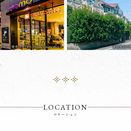
m）／徒歩13分（約1,030m）
（image photo）
現地周辺の街並
LOCATION
ロケーション