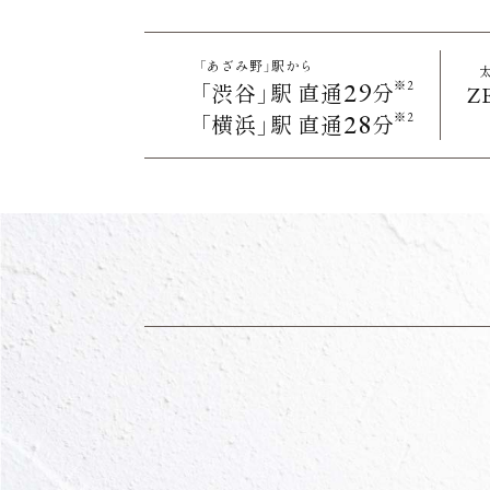
「あざみ野」駅から
29
※2
「渋谷」駅 直通
分
Z
28
※2
「横浜」駅 直通
分