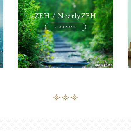
ZEH / NearlyZEH
READ MORE
to
image photo