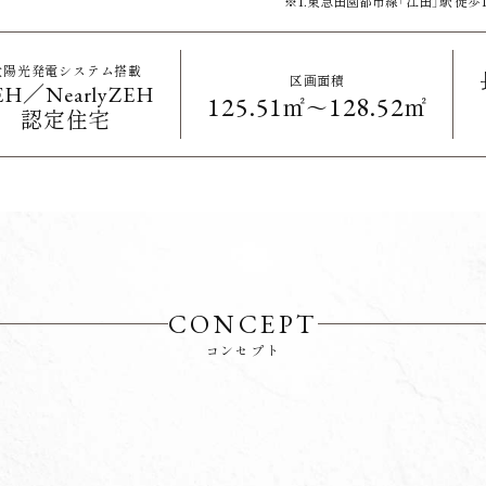
※1.東急田園都市線「江田」駅 徒歩11
太陽光発電システム搭載
区画面積
EH／NearlyZEH
125.51
128.52
㎡～
㎡
認定住宅
CONCEPT
コンセプト