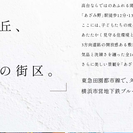
高台ならではのあふれる陽
「あざみ野」駅徒歩12分・1
丘、
ここには、子どもたちの成
あたたかく見守る住環境
3方向道路の開放感ある敷
気品と洗練さを纏った全1
さらに美しい景観を「あざ
の街区。
東急田園都市線で、
横浜市営地下鉄ブル