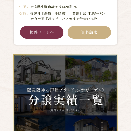
住所：
奈良県生駒市緑ケ丘1420番1他
交通：
近畿日本鉄道（生駒線）「菜畑」駅 徒歩5～8分
奈良交通「緑ヶ丘」バス停まで徒歩1～4分
物件サイトへ
資料請求