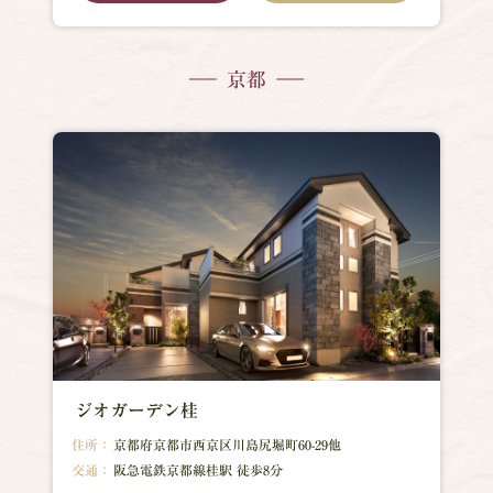
京都
ジオガーデン桂
住所：
京都府京都市西京区川島尻堀町60-29他
交通：
阪急電鉄京都線桂駅 徒歩8分