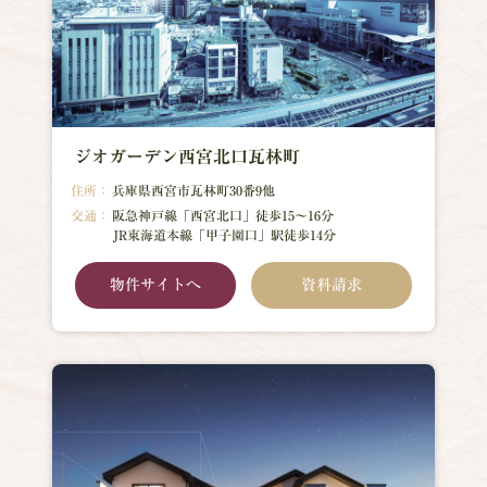
ジオガーデン西宮北口瓦林町
住所：
兵庫県西宮市瓦林町30番9他
交通：
阪急神戸線「西宮北口」徒歩15～16分
JR東海道本線「甲子園口」駅徒歩14分
物件サイトへ
資料請求