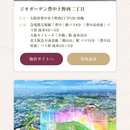
ジオガーデン豊中上野西二丁目
住所：
大阪府豊中市上野西2丁目132ｰ20他
交通：
急電鉄宝塚線「豊中」駅バス8分 「豊中高校前」バ
ス停 徒歩4分～5分
大阪モノレール「少路」駅 徒歩16分
北大阪急行南北線「桃山台」駅 バス14分 「豊中高
校前」バス停 徒歩4分～5分
物件サイトへ
資料請求