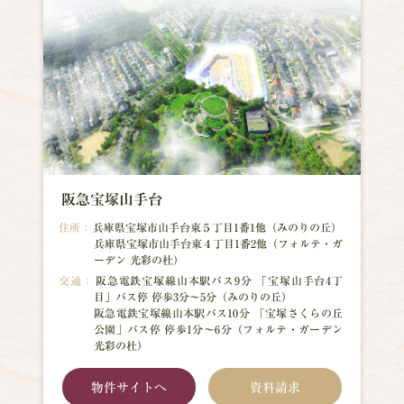
阪急宝塚山手台
住所：
兵庫県宝塚市山手台東５丁目1番1他（みのりの丘）
兵庫県宝塚市山手台東４丁目1番2他（フォルテ・ガ
ーデン 光彩の杜）
交通：
阪急電鉄宝塚線山本駅バス9分 「宝塚山手台4丁
目」バス停 停歩3分～5分（みのりの丘）
阪急電鉄宝塚線山本駅バス10分 「宝塚さくらの丘
公園」バス停 停歩1分～6分（フォルテ・ガーデン
光彩の杜）
物件サイトへ
資料請求