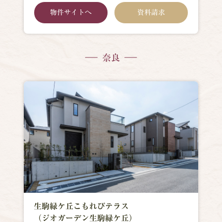
物件サイトへ
資料請求
奈良
生駒緑ケ丘こもれびテラス
（ジオガーデン生駒緑ケ丘）