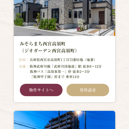
みそらまち西宮高須町
（ジオガーデン西宮高須町）
住所：
兵庫県西宮市高須町1丁目72番91他（地番）
交通：
阪神武庫川線「武庫川団地前」駅 徒歩8～12分
阪神バス「高須東第一」停 徒歩2～3分
「阪神甲子園」停まで 乗車14分
物件サイトへ
資料請求