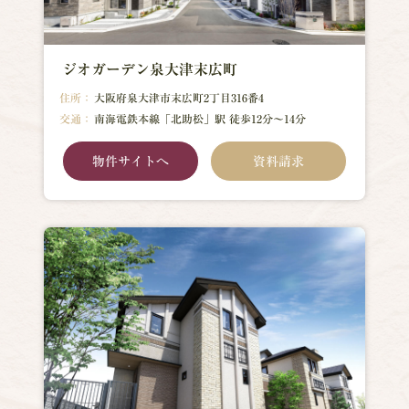
ジオガーデン泉大津末広町
住所：
大阪府泉大津市末広町2丁目316番4
交通：
南海電鉄本線「北助松」駅 徒歩12分～14分
物件サイトへ
資料請求