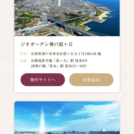
ジオガーデン神戸霞ヶ丘
住所：
兵庫県神戸市垂水区霞ヶ丘五丁目1584-38 他
交通：
山陽電鉄本線「霞ヶ丘」駅 徒歩9分
JR神戸線「垂水」駅 徒歩15〜16分
物件サイトへ
資料請求