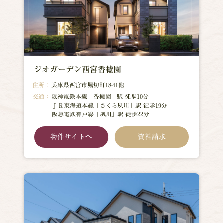
ジオガーデン西宮香櫨園
住所：
兵庫県西宮市堀切町18-41他
交通：
阪神電鉄本線「香櫨園」駅 徒歩10分
ＪＲ東海道本線「さくら夙川」駅 徒歩19分
阪急電鉄神戸線「夙川」駅 徒歩22分
物件サイトへ
資料請求