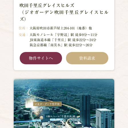
吹田千里丘グレイスヒルズ
（ジオガーデン吹田千里丘グレイスヒル
ズ）
住所：
大阪府吹田市新芦屋上204-101（地番）他
交通：
大阪モノレール「宇野辺」駅 徒歩9分～11分
JR東海道本線「千里丘」駅 徒歩22分～24分
阪急京都線「南茨木」駅 徒歩22分～26分
物件サイトへ
資料請求