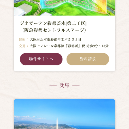
ジオガーデン彩都茨木[第二工区]
（阪急彩都セントラルステージ）
住所：
大阪府茨木市彩都やまぶき３丁目
交通：
大阪モノレール彩都線「彩都西」駅 徒歩9分～13分
物件サイトへ
資料請求
兵庫