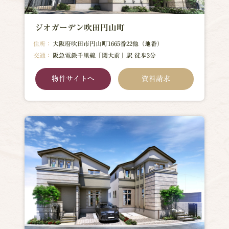
ジオガーデン吹田円山町
住所：
大阪府吹田市円山町1665番22他（地番）
交通：
阪急電鉄千里線「関大前」駅 徒歩3分
物件サイトへ
資料請求