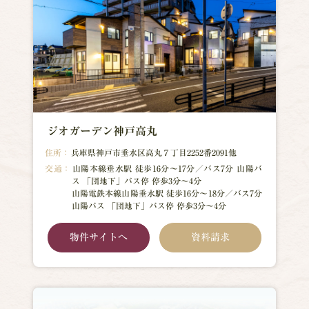
ジオガーデン神戸高丸
住所：
兵庫県神戸市垂水区高丸７丁目2252番2091他
交通：
山陽本線垂水駅 徒歩16分～17分／バス7分 山陽バ
ス 「団地下」バス停 停歩3分～4分
山陽電鉄本線山陽垂水駅 徒歩16分～18分／バス7分
山陽バス 「団地下」バス停 停歩3分～4分
物件サイトへ
資料請求