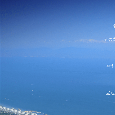
その
やす
立地