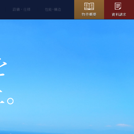
設備・仕様
性能･構造
物件概要
資料請求