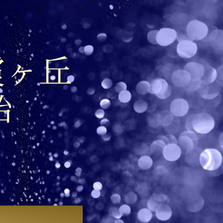
霞ヶ丘
始