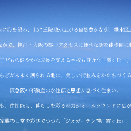
南に海を望み、北に丘陵地が広がる自然豊かな街、垂水区
なかで、神戸・大阪の都心アクセスに便利な駅を
徒歩圏に
子どもの健やかな成長を支える学校も
身近な「霞ヶ丘」
らぎが末永く護られる地に、美しい街並みを
かたちづく
阪急阪神不動産の
永住邸宅思想が息づく住まい。
も、住性能も、暮らしを彩る魅力が
オールラウンドに広
家族の日常を彩びでつつむ
「ジオガーデン神戸霞ヶ丘」