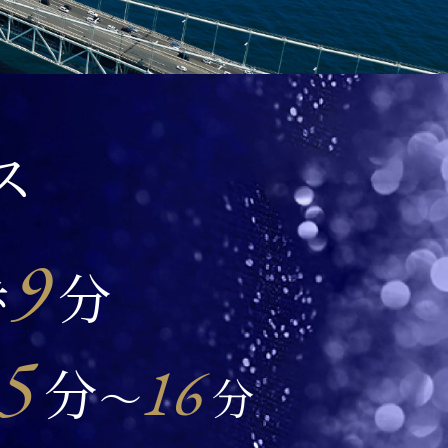
ス
9
歩
分
5
16
分
〜
分