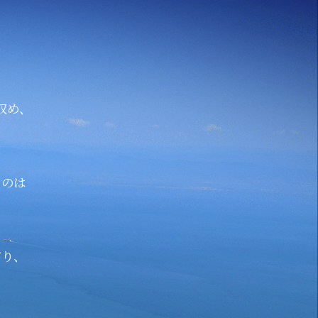
。
収め、
。
るのは
がり、
。