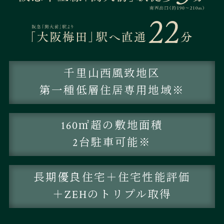
千里山西風致地区
第一種低層住居専用地域
※
160㎡超の敷地面積
2台駐車可能
※
長期優良住宅＋住宅性能評価
＋ZEHのトリプル取得