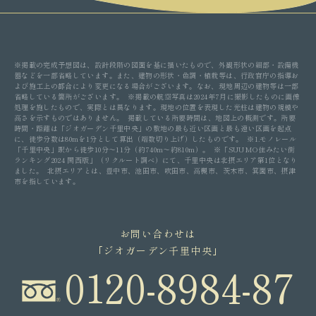
※掲載の完成予想図は、設計段階の図面を基に描いたもので、外観形状の細部・設備機
器などを一部省略しています。また、建物の形状・色調・植栽等は、行政官庁の指導お
よび施工上の都合により変更になる場合がございます。なお、現地周辺の建物等は一部
省略している箇所がございます。 ※掲載の航空写真は2024年7月に撮影したものに画像
処理を施したもので、実際とは異なります。現地の位置を表現した光柱は建物の規模や
高さを示すものではありません。 掲載している所要時間は、地図上の概測です。所要
時間・距離は「ジオガーデン千里中央」の敷地の最も近い区画と最も遠い区画を起点
に、徒歩分数は80mを1分として算出（端数切り上げ）したものです。 ※1.モノレール
「千里中央」駅から徒歩10分〜11分（約740m〜約810m）。 ※「SUUMO住みたい街
ランキング2024 関西版」（リクルート調べ）にて、千里中央は北摂エリア第1位となり
ました。 北摂エリアとは、豊中市、池田市、吹田市、高槻市、茨木市、箕面市、摂津
市を指しています。
お問い合わせは
｢ジオガーデン千里中央｣
0120-8984-87