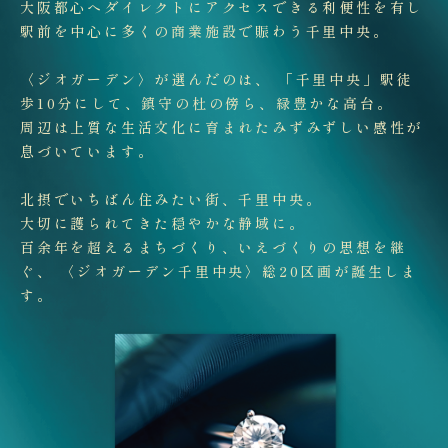
大阪都心へダイレクトにアクセスできる利便性を有し
駅前を中心に多くの商業施設で賑わう千里中央。
〈ジオガーデン〉が選んだのは、 「千里中央」駅徒
歩10分にして、
鎮守の杜の傍ら、緑豊かな高台。
周辺は上質な生活文化に育まれたみずみずしい感性が
息づいています。
北摂でいちばん住みたい街、千里中央。
大切に護られてきた穏やかな静域に。
百余年を超えるまちづくり、いえづくりの思想を継
ぐ、
〈ジオガーデン千里中央〉総20区画が誕生しま
す。