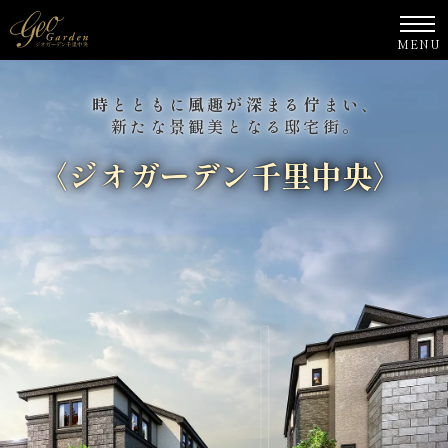
時とともに風趣が深まる佇まい、
新たな景観美となる邸宅街。
〈ジオガーデン千里中央〉
誕生
〈ジオガーデン千里中央〉
豊かなる杜に響きあう、
静かなる高台の邸宅。