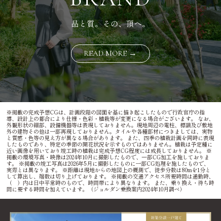
品と質。その、頂へ。
READ MORE →
※掲載の完成予想CGは、計画段階の図面を基に描き起こしたもので行政官庁の指
導、設計上の都合により仕様・色彩・植栽等が変更になる場合がございます。 なお、
外観形状の細部、設備機器等は表現しておりません。現地周辺の電柱、標識及び敷地
外の建物その他は一部再現しておりません。タイルや各種部材につきましては、実物
と質感・色等の見え方が異なる場合があります。 また、四季の植栽計画を同時に表現
したものであり、特定の季節の開花状況を示すものではありません。植栽は予定種に
近い画像を用いており竣工時の植栽は完成予想CG程度には成長しておりません。 ※
掲載の環境写真・映像は2024年10月に撮影したもので、⼀部CG加⼯を施しておりま
す。 ※掲載の竣工写真は2026年5月に撮影したものに一部CG処理を施したもので、
実際とは異なります。 ※距離は現地からの地図上の概測で、徒歩分数は80mを1分と
して算出し、端数は切り上げております。 ※掲載の交通アクセス所要時間は通勤時、
（ ）内は日中平常時のもので、時間帯により異なります。 また、乗り換え・待ち時
間に要する時間を加えています。（ジョルダン乗換案内2024年10月調べ）