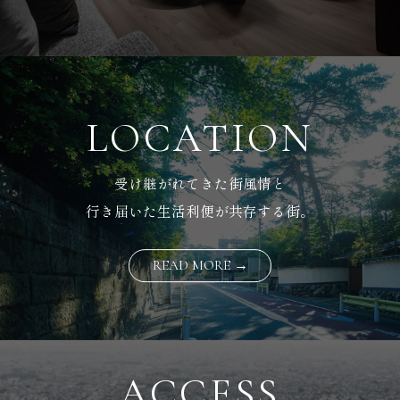
LOCATION
受け継がれてきた街風情と
行き届いた生活利便が共存する街。
READ MORE →
ACCESS