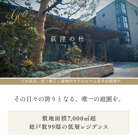
「ジオ荻窪」堂々竣工｜建物内モデルルーム見学会開催中
その日々の誇りとなる、唯一の庭園を。