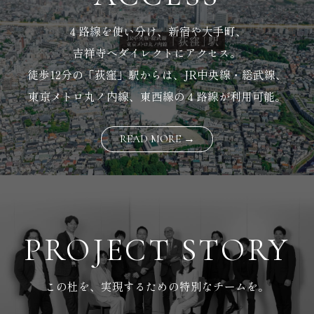
４路線を使い分け、新宿や大手町、
吉祥寺へダイレクトにアクセス。
徒歩12分の「荻窪」駅からは、JR中央線・総武線、
東京メトロ丸ノ内線、東西線の４路線が利用可能。
READ MORE →
PROJECT STORY
この杜を、実現するための特別なチームを。