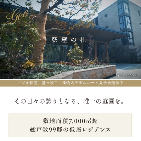
「ジオ荻窪」堂々竣工｜建物内モデルルーム見学会開催中
その日々の誇りとなる、唯一の庭園を。