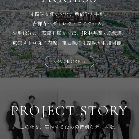
４路線を使い分け、新宿や大手町、
吉祥寺へダイレクトにアクセス。
徒歩12分の「荻窪」駅からは、JR中央線・総武線、
東京メトロ丸ノ内線、東西線の４路線が利用可能。
READ MORE →
PROJECT STORY
この杜を、実現するための特別なチームを。