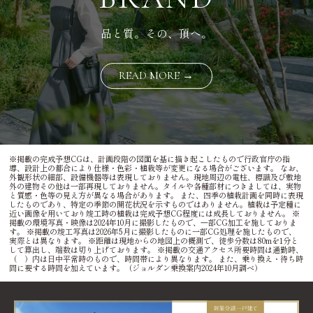
品と質。その、頂へ。
READ MORE →
※掲載の完成予想CGは、計画段階の図面を基に描き起こしたもので行政官庁の指
導、設計上の都合により仕様・色彩・植栽等が変更になる場合がございます。 なお、
外観形状の細部、設備機器等は表現しておりません。現地周辺の電柱、標識及び敷地
外の建物その他は一部再現しておりません。タイルや各種部材につきましては、実物
と質感・色等の見え方が異なる場合があります。 また、四季の植栽計画を同時に表現
したものであり、特定の季節の開花状況を示すものではありません。植栽は予定種に
近い画像を用いており竣工時の植栽は完成予想CG程度には成長しておりません。 ※
掲載の環境写真・映像は2024年10月に撮影したもので、⼀部CG加⼯を施しておりま
す。 ※掲載の竣工写真は2026年5月に撮影したものに一部CG処理を施したもので、
実際とは異なります。 ※距離は現地からの地図上の概測で、徒歩分数は80mを1分と
して算出し、端数は切り上げております。 ※掲載の交通アクセス所要時間は通勤時、
（ ）内は日中平常時のもので、時間帯により異なります。 また、乗り換え・待ち時
間に要する時間を加えています。（ジョルダン乗換案内2024年10月調べ）