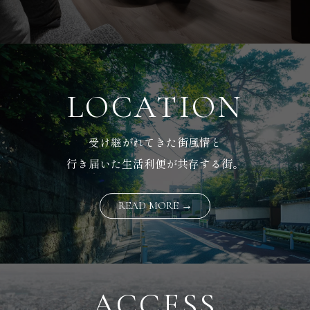
LOCATION
受け継がれてきた街風情と
行き届いた生活利便が共存する街。
READ MORE →
ACCESS