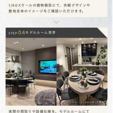
1/60スケールの
建物模型にて、
外観デザインや
敷地全体の
イメージを
ご確認いただけます。
04
モデルルーム見学
STEP
モデルルーム(2026年1月撮影)
実際の間取りや
設備仕様を、
モデルルームにて