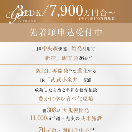
3
/
7,900
LDK
万円台〜
(予定)※100万円単位
先着順申込受付中
豊かな自然
学び育つ住環境
と
駅前再開発
進化
「武蔵小金井」
で
する
中央線
始発
JR
快速・
利用可
26
「新宿」駅直通
※1
分
SOCOLA武蔵小金井クロス（徒歩16分／1,220m）
小金井公園（徒歩19分／約1,520m）
駅北口再開発
※2
進化
で
する
「武蔵小金井」
JR
駅前
成熟した自然と多彩な教育施設
豊かに学び育つ住環境
308
大規模開発
総
邸
11,000
共用施設
※3
㎡
超・充実の
70
㎡台
・
南向き中心
※4