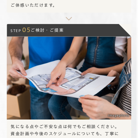
ご体感いただけます。
05
ご検討・ご提案
STEP
imagephoto
気になる点や
ご不安な点は
何でも
ご相談ください。
資金計画や
今後のスケジュールについても、
丁寧に