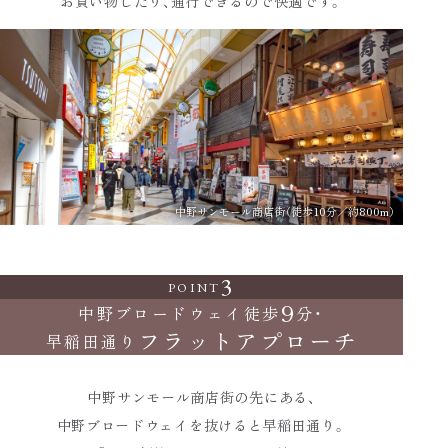
お買い物したり、通行できるので快適です。
中野サンモール商店街（徒歩10分／約800m）
3
POINT
9
中野ブロードウェイ徒歩
分・
フラットアプローチ
早稲田通り
中野サンモール商店街の先にある、
中野ブロードウェイを抜けると早稲田通り。