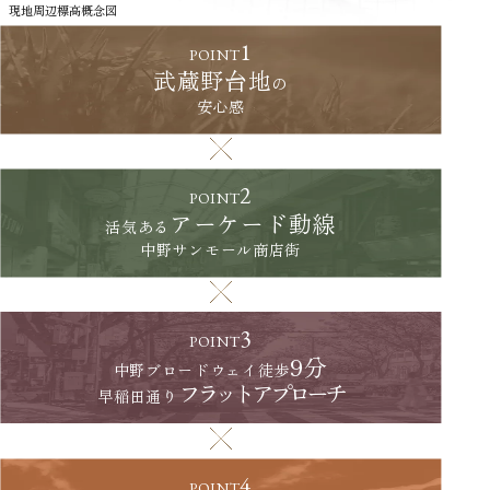
現地周辺標高概念図
1
POINT
武蔵野台地
の
安心感
2
POINT
アーケード動線
活気ある
中野サンモール商店街
3
POINT
9分
中野ブロードウェイ徒歩
フラットアプローチ
早稲田通り
4
POINT