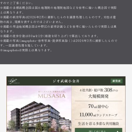
すのでご了承ください。
※掲載の各標高概念図は国土地理院の地理院地図などを参考に描いた概念図で実際
とは異なります。
※掲載の航空写真は2026年2月に撮影したものを画像処理したものです。光柱は建
物の高さ、規模を表すものではございません。
※掲載の用途地域概念図は中野区の都市計画などを参考に描いたもので実際とは異
なります。
※掲載の徒歩分数は80mを1分（端数を切り上げ）で算出しております。
※掲載の写真（imagephoto・参考写真・提供写真除く）は2026年3月に撮影したもので
す。一部画像処理を施しています。
※imagephotoは実際とは異なります。