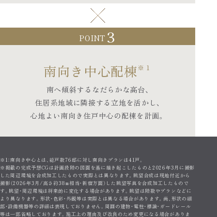
3
POINT
南向き中心配棟
※１
南へ傾斜するなだらかな高台、
住居系地域に隣接する立地を活かし、
心地よい南向き住戸中心の配棟を計画。
※1：南向き中心とは、総戸数76邸に対し南向きプランは41戸。
※掲載の完成予想CGは計画段階の図面を基に描き起こしたものと2026年3月に撮影
した周辺環境を合成加工したもので実際とは異なります。眺望合成は現地付近から
撮影（2026年3月/高さ約38m相当・新宿方面）した眺望写真を合成加工したもので
す。眺望・周辺環境は将来的に変化する場合があります。眺望は階数やプランなどに
より異なります。形状・色彩・外観等は実際とは異なる場合があります。尚、形状の細
部・設備機器等の詳細は表現しておりません。周囲の建物・電柱・標識・ガードレール
等は一部省略しております。施工上の理由及び改良のため変更になる場合がありま