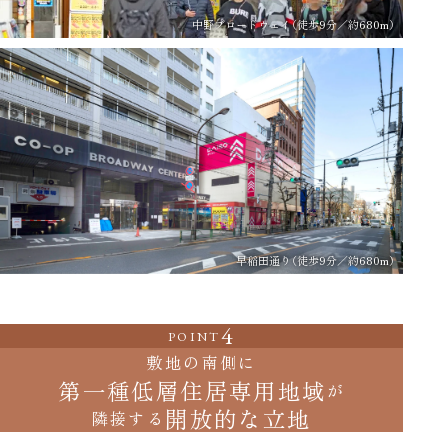
中野ブロードウェイ（徒歩9分／約680m）
早稲田通り（徒歩9分／約680m）
4
POINT
敷地の南側に
第一種低層住居専用地域
が
開放的な立地
隣接する