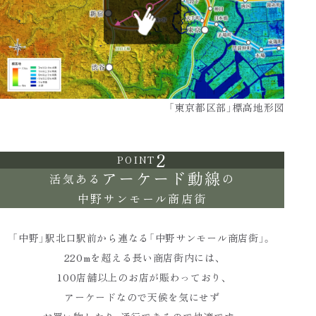
「東京都区部」標高地形図
2
POINT
アーケード動線
活気ある
の
中野サンモール商店街
「中野」駅北口駅前から連なる
「中野サンモール商店街」。
220mを超える長い商店街内には、
100店舗以上のお店が賑わっており、
アーケードなので天候を気にせず