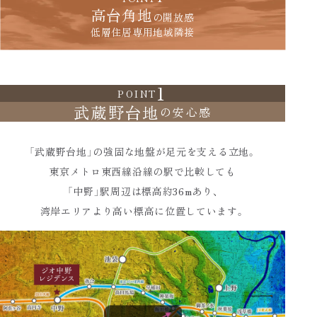
高台角地
の開放感
低層住居専用地域隣接
1
POINT
武蔵野台地
の安心感
「武蔵野台地」の強固な地盤が足元を支える立地。
東京メトロ東西線沿線の駅で比較しても
「中野」駅周辺は標高約36mあり、
湾岸エリアより高い標高に位置しています。