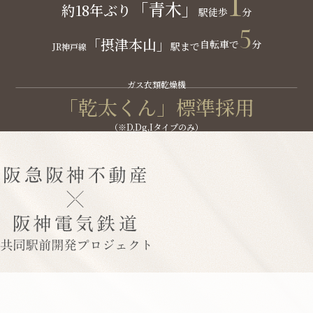
1
「青木」
約18年ぶり
駅
徒歩
分
5
「摂津本山」
自転車で
分
駅まで
JR神戸線
ガス衣類乾燥機
「乾太くん」標準採用
（※D,Dg,Iタイプのみ）