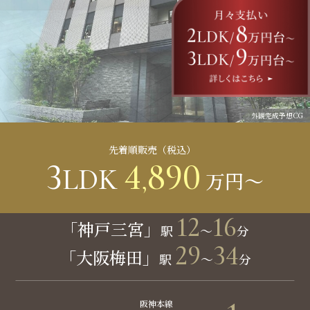
外観完成予想CG
先着順販売（税込）
3
4
890
LDK
,
万円～
12
16
「神戸三宮」
駅
～
分
29
34
「大阪梅田」
駅
～
分
阪神本線