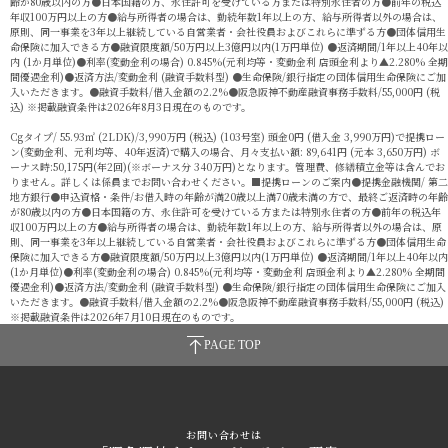
齢が80歳以内の方●日本国籍の方、永住許可を受けている方または特別永住者の方●前年の税込
年収100万円以上の方●給与所得者の場合は、勤続年数1年以上の方、給与所得者以外の場合は、
原則、同一事業を3年以上継続している自営業者・会社役員およびこれらに準ずる方●団体信用生
命保険に加入できる方●融資限度額/50万円以上3億円以内(1万円単位) ●返済期間/1年以上40年以
内 (1か月単位)●利率(変動金利の場合) 0.845%(元利均等・変動金利 店頭金利より▲2.280% 全期
間優遇金利)●返済方法/変動金利 (融資手数料型) ●生命保険/銀行指定の団体信用生命保険にご加
入いただきます。●融資手数料/借入金額の2.2%●阪急阪神不動産融資事務手数料/55,000円 (税
込) ※掲載融資条件は2026年8月3日現在のものです。
Cgタイプ/ 55.93㎡ (2LDK)/3,990万円 (税込) (103号室) 頭金0円 (借入金 3,990万円)で提携ロー
ン(変動金利、元利均等、40年返済)で購入の場合、月々支払い額: 89,641円 (元本 3,650万円) ボ
ーナス時:50,175円(年2回)(※ボーナス分 340万円)となります。管理費、修繕積立金等は含んでお
りません。詳しくは係員までお問い合わせください。■提携ローンのご案内●提携金融機関/ 第二
地方銀行●申込資格・条件/お借入時の年齢が満20歳以上満70歳未満の方で、最終ご返済時の年齢
が80歳以内の方●日本国籍の方、永住許可を受けている方または特別永住者の方●前年の税込年
収100万円以上の方●給与所得者の場合は、勤続年数1年以上の方、給与所得者以外の場合は、原
則、同一事業を3年以上継続している自営業者・会社役員およびこれらに準ずる方●団体信用生命
保険に加入できる方●融資限度額/50万円以上3億円以内(1万円単位) ●返済期間/1年以上40年以内
(1か月単位)●利率(変動金利の場合) 0.845%(元利均等・変動金利 店頭金利より▲2.280% 全期間
優遇金利)●返済方法/変動金利 (融資手数料型) ●生命保険/銀行指定の団体信用生命保険にご加入
いただきます。●融資手数料/借入金額の2.2%●阪急阪神不動産融資事務手数料/55,000円 (税込)
※掲載融資条件は2026年7月10日現在のものです。
PAGE TOP
お問い合わせは