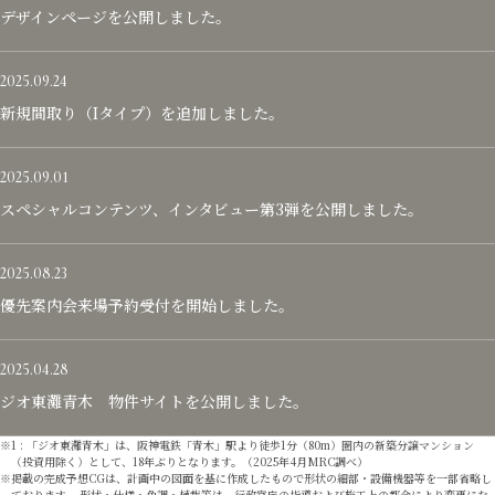
デザインページを公開しました。
2025.09.24
新規間取り（Iタイプ）を追加しました。
2025.09.01
スペシャルコンテンツ、インタビュー第3弾を公開しました。
2025.08.23
優先案内会来場予約受付を開始しました。
2025.04.28
ジオ東灘青木 物件サイトを公開しました。
1 : 「ジオ東灘青木」は、阪神電鉄「青木」駅より徒歩1分（80m）圏内の新築分譲マンション
（投資用除く）として、18年ぶりとなります。（2025年4月MRC調べ）
掲載の完成予想CGは、計画中の図面を基に作成したもので形状の細部・設備機器等を一部省略し
ております。 形状・仕様・色調・植栽等は、行政官庁の指導および施工上の都合により変更にな