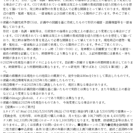
る場合がございます。CGで表現されている植栽は竣工から初期の育成段階を経た状態のものを想
定して描いており、竣工時は植物の生育を見込んで必要な間隔をとって植えております。現地周
辺の建物・電線・電柱は、一部省略および白線で表現している箇所がございます。予めご了承く
ださい。
掲載の外観完成予想CGは、計画中の図面を基に作成したもので形状の細部・設備機器等を一部省
略しております。
形状・仕様・色調・植栽等は、行政官庁の指導および施工上の都合により変更になる場合がござ
います。CGで表現されている植栽は竣工から初期の育成段階を経た状態のものを想定して描いて
おり、竣工時は植物の生育を見込んで必要な間隔をとって植えております。現地周辺の建物・電
線・電柱は、一部省略および白線で表現している箇所がございます。予めご了承ください。
電車所要時間は、朝の通勤ラッシュ時（7:00〜9:00）に、発車駅から到着駅までに要する最短〜
最長の時間を記載しており、時間帯等により異なります。また、上記所要時間には乗換え・待ち
時間が含まれております。
2025年4月現在の運行ダイヤによるものです。目的駅へ到着する電車の所要時間を表示しておりま
す。時間帯等により所要時間は異なります。ヴァル研究所「駅すぱあと（2025/4 第3版）」調
べ。
掲載の距離表示は現地からの地図上の概測です。徒歩分数は80mを1分として算出したものです。
掲載の周辺環境写真は2025年3月に撮影したものです。
周辺環境データは2025年3月に調査したもので、現状と異なる場合があります。
掲載の間取図は計画段階の図面を基に描いたもので実際とは異なります。また今後施工上の都合
などにより変更となる場合があります。
掲載のimage photoは、イメージであり実際とは異なります。
掲載の情報は2025年4月現在のものであり、 今後変更になる場合があります。
【提携ローンのご案内】
Aタイプ/ 67.86㎡ (3LDK)/5,530万円 (税込) (701号室) 頭金0円 (借入金 5,530万円)で提携ローン
(変動金利、元利均等、40年返済)で購入の場合、月々支払い額: 108,798円 (元本 4,430万円) ボー
ナス時: 162,331円 (年2回) (※ボーナス分 1,100万円)となります。管理費、修繕積立金等は含んで
おりません。詳しくは係員までお問い合わせください。■提携ローンのご案内●提携金融機関/ 第
二地方銀行●申込資格・条件/お借入時の年齢が満20歳以上満70歳未満の方で、最終ご返済時の年