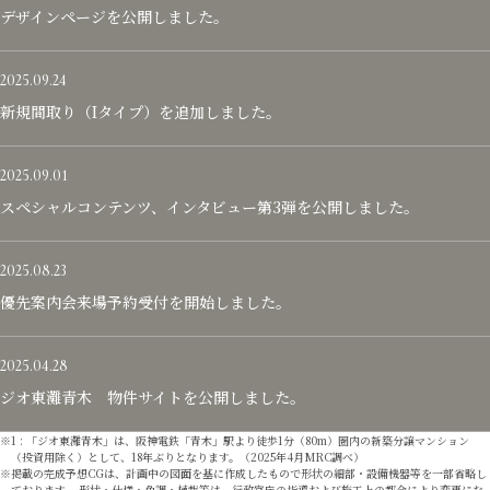
デザインページを公開しました。
2025.09.24
新規間取り（Iタイプ）を追加しました。
2025.09.01
スペシャルコンテンツ、インタビュー第3弾を公開しました。
2025.08.23
優先案内会来場予約受付を開始しました。
2025.04.28
ジオ東灘青木 物件サイトを公開しました。
1 : 「ジオ東灘青木」は、阪神電鉄「青木」駅より徒歩1分（80m）圏内の新築分譲マンション
（投資用除く）として、18年ぶりとなります。（2025年4月MRC調べ）
掲載の完成予想CGは、計画中の図面を基に作成したもので形状の細部・設備機器等を一部省略し
ております。 形状・仕様・色調・植栽等は、行政官庁の指導および施工上の都合により変更にな