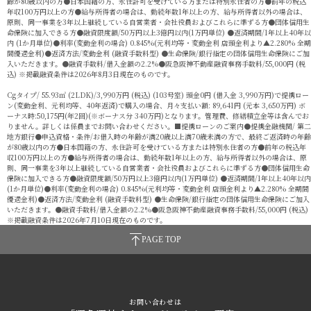
齢が80歳以内の方●日本国籍の方、永住許可を受けている方または特別永住者の方●前年の税込
年収100万円以上の方●給与所得者の場合は、勤続年数1年以上の方、給与所得者以外の場合は、
原則、同一事業を3年以上継続している自営業者・会社役員およびこれらに準ずる方●団体信用生
命保険に加入できる方●融資限度額/50万円以上3億円以内(1万円単位) ●返済期間/1年以上40年以
内 (1か月単位)●利率(変動金利の場合) 0.845%(元利均等・変動金利 店頭金利より▲2.280% 全期
間優遇金利)●返済方法/変動金利 (融資手数料型) ●生命保険/銀行指定の団体信用生命保険にご加
入いただきます。●融資手数料/借入金額の2.2%●阪急阪神不動産融資事務手数料/55,000円 (税
込) ※掲載融資条件は2026年8月3日現在のものです。
Cgタイプ/ 55.93㎡ (2LDK)/3,990万円 (税込) (103号室) 頭金0円 (借入金 3,990万円)で提携ロー
ン(変動金利、元利均等、40年返済)で購入の場合、月々支払い額: 89,641円 (元本 3,650万円) ボ
ーナス時:50,175円(年2回)(※ボーナス分 340万円)となります。管理費、修繕積立金等は含んでお
りません。詳しくは係員までお問い合わせください。■提携ローンのご案内●提携金融機関/ 第二
地方銀行●申込資格・条件/お借入時の年齢が満20歳以上満70歳未満の方で、最終ご返済時の年齢
が80歳以内の方●日本国籍の方、永住許可を受けている方または特別永住者の方●前年の税込年
収100万円以上の方●給与所得者の場合は、勤続年数1年以上の方、給与所得者以外の場合は、原
則、同一事業を3年以上継続している自営業者・会社役員およびこれらに準ずる方●団体信用生命
保険に加入できる方●融資限度額/50万円以上3億円以内(1万円単位) ●返済期間/1年以上40年以内
(1か月単位)●利率(変動金利の場合) 0.845%(元利均等・変動金利 店頭金利より▲2.280% 全期間
優遇金利)●返済方法/変動金利 (融資手数料型) ●生命保険/銀行指定の団体信用生命保険にご加入
いただきます。●融資手数料/借入金額の2.2%●阪急阪神不動産融資事務手数料/55,000円 (税込)
※掲載融資条件は2026年7月10日現在のものです。
PAGE TOP
お問い合わせは