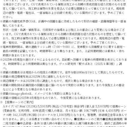
る場合がございます。CGで表現されている植栽は竣工から初期の育成段階を経た状態のものを想
定して描いており、竣工時は植物の生育を見込んで必要な間隔をとって植えております。現地周
辺の建物・電線・電柱は、一部省略および白線で表現している箇所がございます。予めご了承く
ださい。
掲載の外観完成予想CGは、計画中の図面を基に作成したもので形状の細部・設備機器等を一部省
略しております。
形状・仕様・色調・植栽等は、行政官庁の指導および施工上の都合により変更になる場合がござ
います。CGで表現されている植栽は竣工から初期の育成段階を経た状態のものを想定して描いて
おり、竣工時は植物の生育を見込んで必要な間隔をとって植えております。現地周辺の建物・電
線・電柱は、一部省略および白線で表現している箇所がございます。予めご了承ください。
電車所要時間は、朝の通勤ラッシュ時（7:00〜9:00）に、発車駅から到着駅までに要する最短〜
最長の時間を記載しており、時間帯等により異なります。また、上記所要時間には乗換え・待ち
時間が含まれております。
2025年4月現在の運行ダイヤによるものです。目的駅へ到着する電車の所要時間を表示しておりま
す。時間帯等により所要時間は異なります。ヴァル研究所「駅すぱあと（2025/4 第3版）」調
べ。
掲載の距離表示は現地からの地図上の概測です。徒歩分数は80mを1分として算出したものです。
掲載の周辺環境写真は2025年3月に撮影したものです。
周辺環境データは2025年3月に調査したもので、現状と異なる場合があります。
掲載の間取図は計画段階の図面を基に描いたもので実際とは異なります。また今後施工上の都合
などにより変更となる場合があります。
掲載のimage photoは、イメージであり実際とは異なります。
掲載の情報は2025年4月現在のものであり、 今後変更になる場合があります。
【提携ローンのご案内】
Aタイプ/ 67.86㎡ (3LDK)/5,530万円 (税込) (701号室) 頭金0円 (借入金 5,530万円)で提携ローン
(変動金利、元利均等、40年返済)で購入の場合、月々支払い額: 108,798円 (元本 4,430万円) ボー
ナス時: 162,331円 (年2回) (※ボーナス分 1,100万円)となります。管理費、修繕積立金等は含んで
おりません。詳しくは係員までお問い合わせください。■提携ローンのご案内●提携金融機関/ 第
二地方銀行●申込資格・条件/お借入時の年齢が満20歳以上満70歳未満の方で、最終ご返済時の年