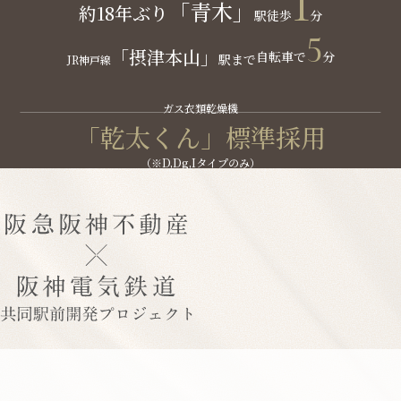
1
「青木」
約18年ぶり
駅
徒歩
分
5
「摂津本山」
自転車で
分
駅まで
JR神戸線
ガス衣類乾燥機
「乾太くん」標準採用
（※D,Dg,Iタイプのみ）