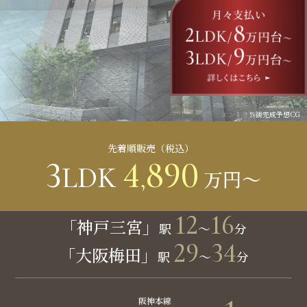
外観完成予想CG
先着順販売（税込）
3
4
890
LDK
,
万円～
12
16
「神戸三宮」
駅
～
分
29
34
「大阪梅田」
駅
～
分
阪神本線