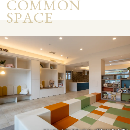
C
O
M
M
O
N
S
P
A
C
E