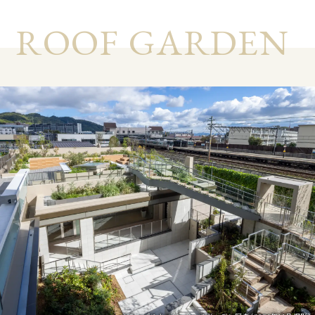
R
O
O
F
G
A
R
D
E
N