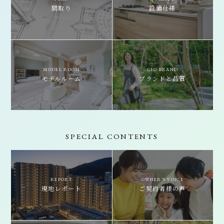
間取り
設備仕様
MODEL ROOM
GEO BRAND
モデルルーム
ブランドと品質
SPECIAL CONTENTS
REPORT
OWNER'S VOICE
現地レポート
ご契約者様の声