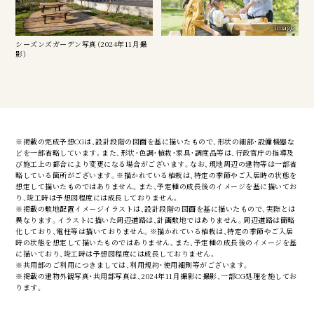
image
シーズンズガーデン写真（2024年11月撮
影）
※掲載の完成予想CGは、設計段階の図面を基に描いたもので、形状の細部・設備機器な
どを一部省略しています。また、形状・色調・植栽・家具・調度品等は、行政官庁の指導及
び施工上の都合により変更になる場合がございます。なお、現地周辺の建物等は一部省
略している箇所がございます。※描かれている植栽は、特定の季節やご入居時の状態を
想定して描いたものではありません。また、予定種の成長後のイメージを基に描いてお
り、竣工時は予想図程度には成長しておりません。
※掲載の敷地配置イメージイラストは、設計段階の図面を基に描いたもので、実際とは
異なります。イラストに描いた周辺道路は、計画敷地ではありません。周辺道路は簡略
化しており、電柱等は描いておりません。※描かれている植栽は、特定の季節やご入居
時の状態を想定して描いたものではありません。また、予定種の成長後のイメージを基
に描いており、竣工時は予想図程度には成長しておりません。
※共用部のご利用につきましては、利用規約・使用細則等がございます。
※掲載の建物外観写真・共用部写真は、2024年11月撮影に撮影、一部CG処理を施してお
ります。