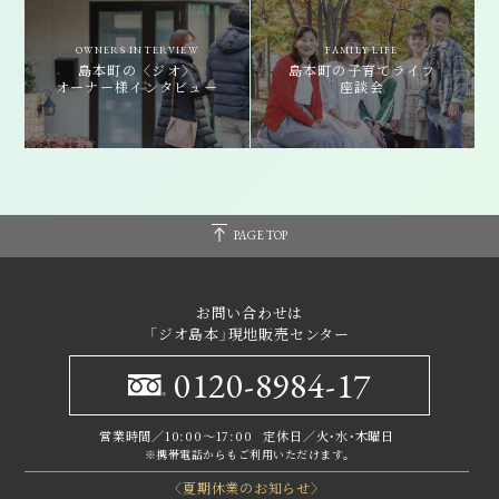
OWNERS INTERVIEW
FAMILY LIFE
島本町の〈ジオ〉
島本町の子育て
ライフ
オーナー様
インタビュー
座談会
PAGE TOP
お問い合わせは
「ジオ島本」現地販売センター
0120-8984-17
営業時間／10:00～17:00
定休日／火・水・木曜日
※携帯電話からもご利用いただけます｡
〈夏期休業のお知らせ〉