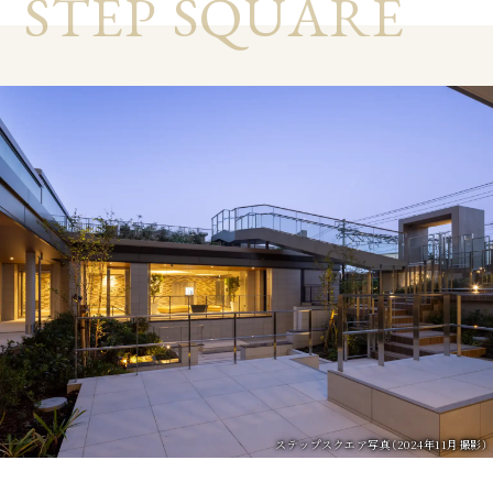
S
T
E
P
S
Q
U
A
R
E
ステップスクエア写真（2024年11月撮影）