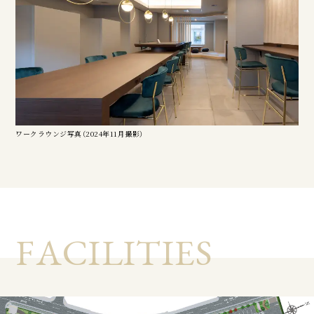
ワークラウンジ写真（2024年11月撮影）
F
A
C
I
L
I
T
I
E
S