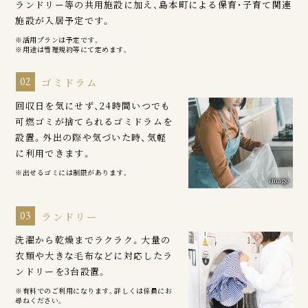
ランドリー等の共用施設に加え、島本町による保育・子育て関連
施設が入居予定です。
※活用プランは予定です。
※用途は管理規約等にて定めます。
02
ゴミドラム
回収日を気にせず、24時間いつでも
可燃ゴミが捨てられるゴミドラムを
設置。外出の際や気づいた時、気軽
に利用できます。
※出せるゴミには制限があります。
image
03
ランドリー
洗濯から乾燥までラクラク。大量の
衣類や大きな毛布などに対応したラ
ンドリーを3台設置。
※有料でのご利用になります。詳しくは係員にお
尋ねください。