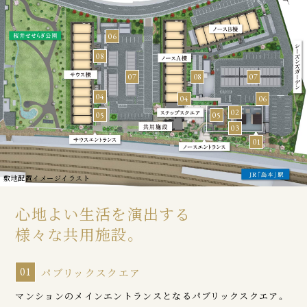
06
08
07
08
07
04
04
06
02
05
05
03
01
敷地配置イメージイラスト
心地よい生活を演出する
様々な共用施設。
01
パブリックスクエア
マンションのメインエントランスとなるパブリックスクエア。