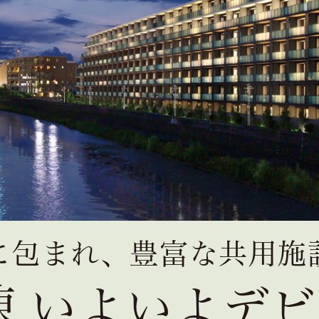
に包まれ、
豊富な共用施
棟
いよいよデビ