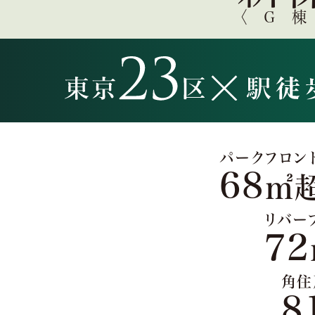
〈G
パークフロン
68
㎡
リバー
72
角住
8