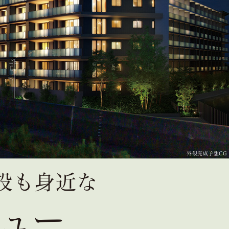
外観完成予想CG
設も身近な
ュー