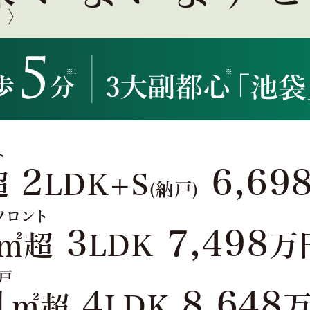
棟〉
ト
2
6,69
超
LDK+S
(納戸)
フロント
3
7,498
㎡超
LDK
万
戸
1
4
8,648
㎡超
LDK