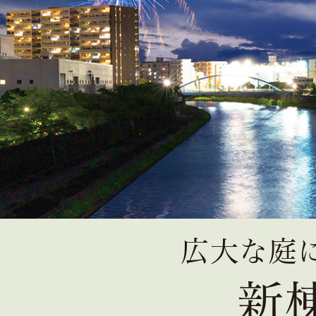
広大な庭
新