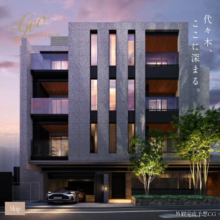
代々木、
ここに深まる。
Skip
外観完成予想CG