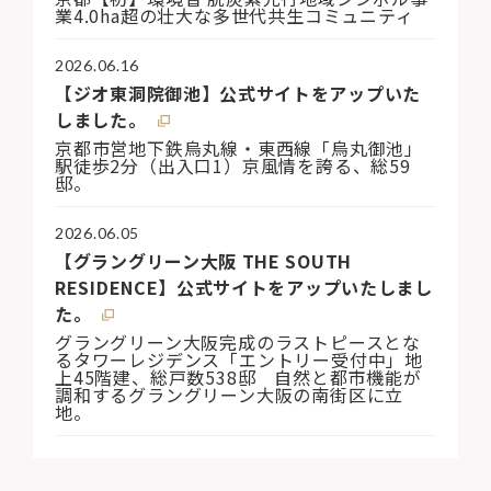
業4.0ha超の壮大な多世代共生コミュニティ
2026.06.16
【ジオ東洞院御池】公式サイトをアップいた
しました。
京都市営地下鉄烏丸線・東西線「烏丸御池」
駅徒歩2分（出入口1）京風情を誇る、総59
邸。
2026.06.05
【グラングリーン大阪 THE SOUTH
RESIDENCE】公式サイトをアップいたしまし
た。
グラングリーン大阪完成のラストピースとな
るタワーレジデンス「エントリー受付中」地
上45階建、総戸数538邸 自然と都市機能が
調和するグラングリーン大阪の南街区に立
地。