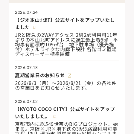
2026.07.24
【ジオ本山北町】公式サイトをアップいたし
ました
JRと阪急の2WAYアクセス 2線2駅利用可11年
ぶりの本山北町アドレスに誕生最上階6邸 平
均専有面積約109㎡台 地下駐車場〈優先権
付〉ホテルライクな内廊下設計 各階ゴミ置場
ディスポーザー標準装備
2026.07.18
夏期営業日のお知らせ
2026/8/3（月）〜2026/8/21（金）の各物件
の営業日をお知らせいたします。
2026.07.02
【KYOTO COCO CITY】公式サイトをアップ
いたしました。
京都市内に総549世帯のBIGプロジェクト、始
まる。京阪×JR×地下鉄の3駅3路線利用可能
京都【初】環境省 脱炭素先行地域シンボル事