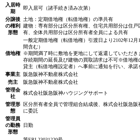
入居時
即入居可（諸手続き済み次第）
期
分譲後
土地：定期借地権（転借地権）の準共有
の権利
建物：専有部分は区分所有権、住宅共用部分は住戸
形態
有、全体共用部分は区分所有者全員による共有
一般定期借地権（転借地権）引渡日より2102年12月
間含む）
借地権
※期間満了時に敷地を更地にして返還していただき
存続期間の延長及び建物の買取請求は不可※借地権
貸主（転借地権設定者）へ事前に通知を行い、承諾
事業主
阪急阪神不動産株式会社
売主
阪急阪神不動産株式会社
管理会
株式会社阪急阪神ハウジングサポート
社
管理形
区分所有者全員で管理組合結成後、株式会社阪急阪
態
に委託
管理員
の勤務
日勤
形態
第ERI-23031220号