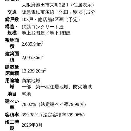
大阪府池田市栄町2番1（住居表示）
交通
阪急電鉄宝塚線「池田」駅 徒歩2分
総戸数
108戸・他店舗4区画（予定）
構造・
鉄筋コンクリート造
規模
地上12階建／地下1階建
敷地面
2
2,685.94m
積
建築面
2
2,095.36m
積
建築延
2
13,239.20m
床面積
用途地
商業地域
域
一部 第一種住居地域、防火地域
地目
宅地
建ぺい
78.02%（法定建ペイ率79.99％）
率
容積率
399.38%（法定容積率399.96%)
竣工時
2026年3月
期