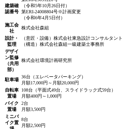
建築確
（令和5年10月26日付）
認番号
第ERI-24008804号※計画変更
（令和6年4月5日付）
施工会
株式会社森組
社
設計・
（意匠・設備）株式会社東急設計コンサルタント
監理
（構造）株式会社森組一級建築士事務所
デザイ
ン監修
株式会社環境計画研究所
（共用
部）
36台（エレベータパーキング）
駐車場
月額17,000円～月額20,000円
自転車
108台（平面式49台、スライドラック式59台）
置場
月額400円～1,000円
バイク
2台
置場
月額3,500円
ミニバ
8台
イク置
月額2,500円
場