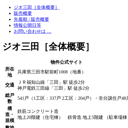
ジオ三田［全体概要］
販売概要
先着順 / 販売概要
情報公開日等
お問い合わせは …
ジオ三田［全体概要］
物件公式サイト
所在
兵庫県三田市駅前町1008（地番）
地
ＪＲ福知山線「三田」駅 徒歩2分
交通
神戸電鉄三田線「三田」駅 徒歩2分
総戸
541戸（1工区：337戸 2工区：204戸）・非分譲住戸
数
構
鉄筋コンクリート造
造・
地上20階建（住宅棟） 鉄骨造 地上5階建 （駐車場棟
規模
敷地