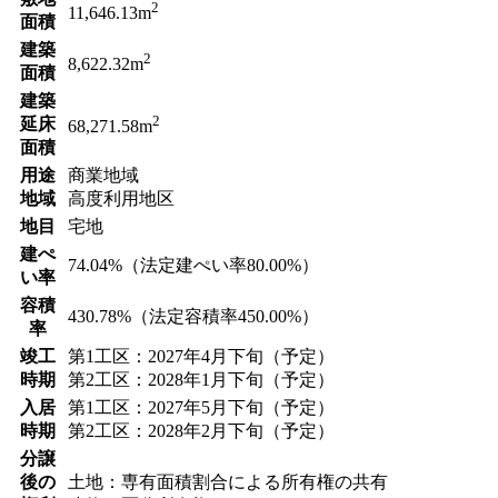
2
11,646.13m
面積
建築
2
8,622.32m
面積
建築
2
延床
68,271.58m
面積
用途
商業地域
地域
高度利用地区
地目
宅地
建ぺ
74.04%（法定建ぺい率80.00%）
い率
容積
430.78%（法定容積率450.00%）
率
竣工
第1工区：2027年4月下旬（予定）
時期
第2工区：2028年1月下旬（予定）
入居
第1工区：2027年5月下旬（予定）
時期
第2工区：2028年2月下旬（予定）
分譲
後の
土地：専有面積割合による所有権の共有