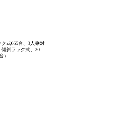
ク式665台、3人乗対
傾斜ラック式、20
台）