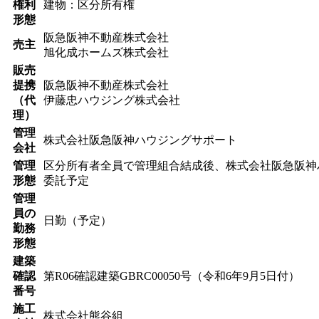
権利
建物：区分所有権
形態
阪急阪神不動産株式会社
売主
旭化成ホームズ株式会社
販売
提携
阪急阪神不動産株式会社
（代
伊藤忠ハウジング株式会社
理）
管理
株式会社阪急阪神ハウジングサポート
会社
管理
区分所有者全員で管理組合結成後、株式会社阪急阪神
形態
委託予定
管理
員の
日勤（予定）
勤務
形態
建築
確認
第R06確認建築GBRC00050号（令和6年9月5日付）
番号
施工
株式会社熊谷組