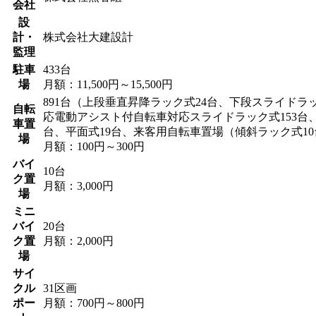
会社
設
計・
株式会社大建設計
監理
駐車
433台
場
月額：11,500円～15,500円
891台（上段垂直昇降ラック式24台、下段スライドラッ
自転
応電動アシスト付自転車対応スライドラック式153台、
車置
台、平面式19台、来客用自転車置場（傾斜ラック式10
場
月額：100円～300円
バイ
10台
ク置
月額：3,000円
場
ミニ
バイ
20台
ク置
月額：2,000円
場
サイ
クル
31区画
ポー
月額：700円～800円