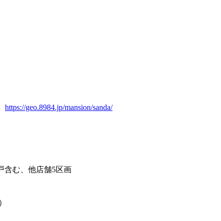
https://geo.8984.jp/mansion/sanda/
48戸含む、他店舗5区画
）