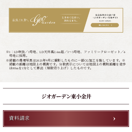
※1：LD吹抜／1号地、LD天井高2.6m超／1〜5号地、ファミリークローゼット／6
号地に採用。
※掲載の環境写真は2025年9月に撮影したものに一部CG加工を施しています。※
掲載の距離は地図上の概測です。分数表示については地図上の概則距離を徒歩
は80mを1分として算出（端数切り上げ）したものです。
ジオガーデン東小金井
資料請求