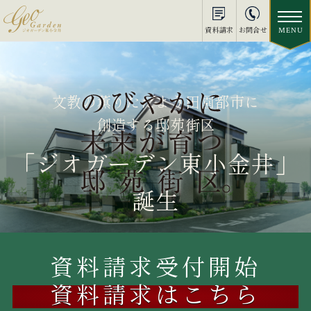
資料請求
お問合せ
文教の薫りただよう田園都市に
創造する邸苑街区
「ジオガーデン東小金井」
誕生
資料請求受付開始
資料請求はこちら