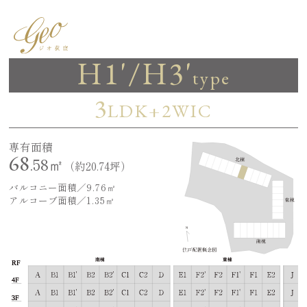
H1'/H3'
type
3
LDK+2WIC
専有面積
68
.58㎡
（約20.74坪）
バルコニー面積／9.76㎡
アルコーブ面積／1.35㎡