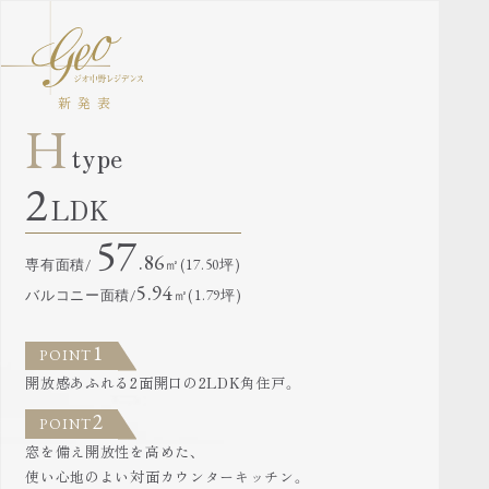
新発表
H
type
2
LDK
57
.86
専有面積/
㎡(17.50坪)
5.94
バルコニー面積/
㎡(1.79坪)
1
POINT
開放感あふれる2面開口の2LDK角住戸。
2
POINT
窓を備え開放性を高めた、
使い心地のよい対面カウンターキッチン。