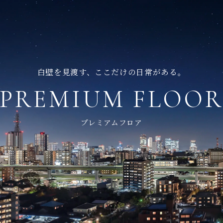
白壁を見渡す、ここだけの日常がある。
PREMIUM FLOO
専有部
料請求はこちら
来場予約はこ
プレミアムフロア
FLOOR PLAN
NEWS
全体計画
DESIGN
資料請求
来場予約