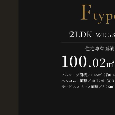
F
typ
2024.10.10
「
阪急阪神不動産について
」ページを公開しま
2
LDK
+WIC+
住宅専有面積
100
.
02
アルコーブ面積／1.46㎡（約0.
バルコニー面積／10.72㎡（約3
サービススペース面積／2.26㎡（