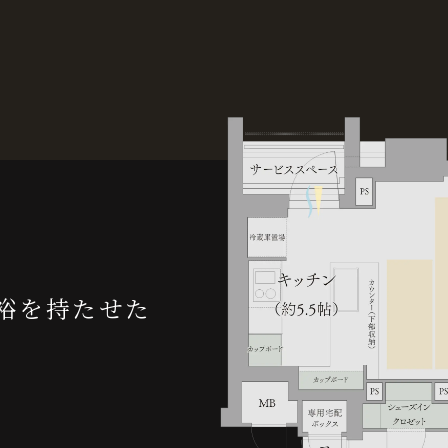
裕を持たせた
。
ました。