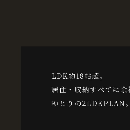
「
現地案内図
」を公開しました。
2024.12.02
「
間取り
」ページを公開しました。
2024.12.02
「
周辺環境
」ページを公開しました。
2024.12.02
LDK約18帖超。
「
意匠計画
」ページを公開しました。
居住・収納すべてに余
2024.12.02
ゆとりの2LDKPLAN
「
共用施設
」ページを公開しました。
2024.10.10
「
白壁四丁目エリアについて
」ページを公開し