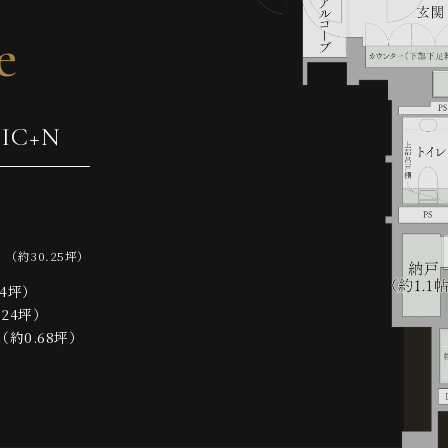
e
した。
SIC+N
㎡
（約30.25坪）
44坪）
.24坪）
約0.68坪）