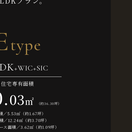
LDKプラン。
E
type
LDK
+WIC+SIC
住宅専有面積
0
.
03
㎡
（約36.30坪）
／5.53㎡（約1.67坪）
／12.24㎡（約3.70坪）
ス面積／3.62㎡（約1.09坪）