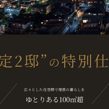
間取り・返済例掲載）
定2邸”
特別
の
広々とした住空間で理想の暮らしを
ゆとりある100㎡超