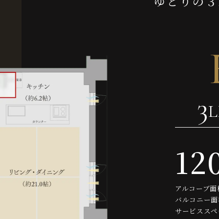
ゆとりの３
3
12
アルコーブ面積
バルコニー面積
サービススペー