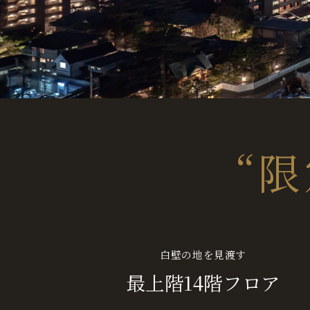
2026.07.28
「
間取り
」ページを更新しました。（イラスト
2026.05.22
「
モデルルーム
」を公開しました。
2026.05.22
「
来場予約
」を公開しました。
“限
2026.04.21
「
施工販売のメリット
」を公開しました。
2026.04.21
白壁の地を見渡す
「
設備・仕様
」を公開しました。
最上階14階フロア
2025.01.07