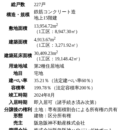
総戸数
227戸
鉄筋コンクリート造
構造・規模
地上15階建
2
13,954.72m
敷地面積
（1工区：8,947.30㎡)
2
4,913.67m
建築面積
（1工区：3,271.92㎡）
2
30,409.23m
建築延床面積
（1工区：19,148.42㎡）
用途地域
第2種住居地域
地目
宅地
建ぺい率
35.21％（法定建ぺい率60％）
容積率
199.78％（法定容積率200％）
竣工時期
2024年8月
入居時期
即入居可（諸手続き済み次第）
分譲後の権利
土地：専有面積割合による所有権の共有
形態
建物：区分所有権
売主
阪急阪神不動産株式会社