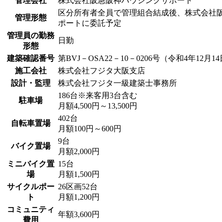
管理会社
株式会社阪急阪神ハウジングサポート
区分所有者全員で管理組合結成後、株式会社
管理形態
ポートに委託予定
管理員の勤務
日勤
形態
建築確認番号
第BVJ－OSA22－10－0206号（令和4年12月1
施工会社
株式会社フジタ大阪支店
設計・監理
株式会社フジタ一級建築士事務所
186台※来客用3台含む
駐車場
月額4,500円～13,500円
402台
自転車置場
月額100円～600円
9台
バイク置場
月額2,000円
ミニバイク置
15台
場
月額1,500円
サイクルポー
26区画52台
ト
月額1,200円
コミュニティ
年額3,600円
費用