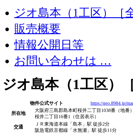
ジオ島本（1工区）［
販売概要
情報公開日等
お問い合わせは …
ジオ島本（1工区）
物件公式サイト
https://geo.8984.jp/m
大阪府三島郡島本町桜井二丁目1038番（地番
所在地
桜井二丁目16番1（住居表示）
ＪＲ東海道本線「島本」駅 徒歩2分
交通
阪急電鉄京都線「水無瀬」駅 徒歩11分