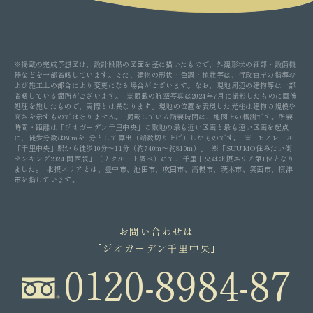
※掲載の完成予想図は、設計段階の図面を基に描いたもので、外観形状の細部・設備機
器などを一部省略しています。また、建物の形状・色調・植栽等は、行政官庁の指導お
よび施工上の都合により変更になる場合がございます。なお、現地周辺の建物等は一部
省略している箇所がございます。 ※掲載の航空写真は2024年7月に撮影したものに画像
処理を施したもので、実際とは異なります。現地の位置を表現した光柱は建物の規模や
高さを示すものではありません。 掲載している所要時間は、地図上の概測です。所要
時間・距離は「ジオガーデン千里中央」の敷地の最も近い区画と最も遠い区画を起点
に、徒歩分数は80mを1分として算出（端数切り上げ）したものです。 ※1.モノレール
「千里中央」駅から徒歩10分〜11分（約740m〜約810m）。 ※「SUUMO住みたい街
ランキング2024 関西版」（リクルート調べ）にて、千里中央は北摂エリア第1位となり
ました。 北摂エリアとは、豊中市、池田市、吹田市、高槻市、茨木市、箕面市、摂津
市を指しています。
お問い合わせは
｢ジオガーデン千里中央｣
0120-8984-87