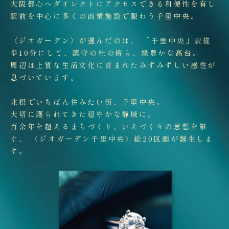
大阪都心へダイレクトにアクセスできる利便性を有し
駅前を中心に多くの商業施設で賑わう千里中央。
〈ジオガーデン〉が選んだのは、 「千里中央」駅徒
歩10分にして、
鎮守の杜の傍ら、緑豊かな高台。
周辺は上質な生活文化に育まれたみずみずしい感性が
息づいています。
北摂でいちばん住みたい街、千里中央。
大切に護られてきた穏やかな静域に。
百余年を超えるまちづくり、いえづくりの思想を継
ぐ、
〈ジオガーデン千里中央〉総20区画が誕生しま
す。