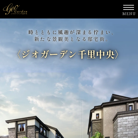
時とともに風趣が深まる佇まい、
新たな景観美となる邸宅街。
〈ジオガーデン千里中央〉
誕生
〈ジオガーデン千里中央〉
豊かなる杜に響きあう、
静かなる高台の邸宅。