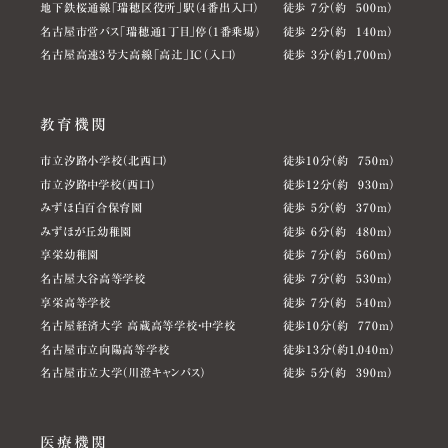
地下鉄桜通線「瑞穂区役所」駅（4番出入口）
徒歩 7分（約 500m）
名古屋市営バス「瑞穂通1丁目」停（1番乗場）
徒歩 2分（約 140m）
名古屋高速3号大高線「高辻」IC（入口）
徒歩 3分（約1,700m）
教育機関
市立汐路小学校（北西口）
徒歩10分（約 750m）
市立汐路中学校（西口）
徒歩12分（約 930m）
みずほ白百合保育園
徒歩 5分（約 370m）
みずほが丘幼稚園
徒歩 6分（約 480m）
享栄幼稚園
徒歩 7分（約 560m）
名古屋大谷高等学校
徒歩 7分（約 530m）
享栄高等学校
徒歩 7分（約 540m）
名古屋経済大学 高蔵高等学校・中学校
徒歩10分（約 770m）
名古屋市立向陽高等学校
徒歩13分（約1,040m）
名古屋市立大学（川澄キャンパス）
徒歩 5分（約 390m）
医療機関