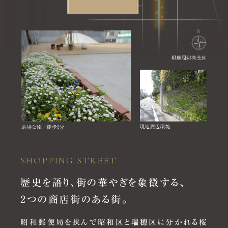
2025.06.27
「
交通アクセス
」ページを公開しました。
2025.06.27
「
周辺環境
」ページを公開しました。
2025.06.27
「
間取り
」ページを公開しました。
2025.06.27
「
阪急阪神不動産について
」ページを公開しました。
SHOPPING STREET
歴史を語り、街の華やぎを象徴する、
2025.06.27
「
現地案内図
」ページを公開しました。
2つの商店街のある街。
昭和郵便局を挟んで昭和区と瑞穂区に分かれる桜