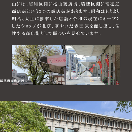
2025.03.21
山には、昭和区側に桜山商店街、瑞穂区側に瑞穂通
ディザーサイトを公開しました。
商店街という2つの商店街があります。昭和はもとより
明治、大正に創業した店舗と令和の現在にオープン
したショップが並び、華やいだ雰囲気を醸し出し、個
性ある商店街として賑わいを見せています。
お問い合わせ窓口
ジオ桜山マンションサロン
桜山商店街周辺
瑞穂通商店街周辺
0120-78-8984
営業時間／10:00～18:00
定休日/水曜・木曜（祝日除く）
※携帯電話からもご利用いただけます。