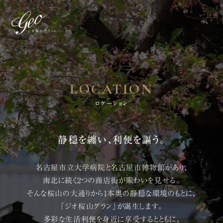
物件エントリー受付中
LOCATION
物件エントリーいただくと物件の最新情報をご覧いただけます
NEWS
ロケーション
物件エントリーはこちら
静穏を纏い、利便を謳う。
第3期販売予定
※
名古屋市立大学病院と名古屋市博物館があり、
コンセプトルーム案内会 開催中
ご来場予約受付中
南北に続く2つの商店街が賑わいを見せる。
2LDK 61.68㎡ / 3LDK 79.19㎡ /
そんな桜山の大通りから1本奥の静穏な環境のもとに、
4LDK 90.56㎡
「ジオ桜山グラン」が誕生します。
多彩な生活利便を身近に享受するとともに、