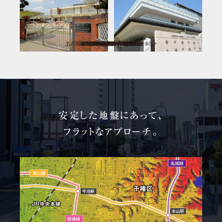
名古屋市立大学（川澄キャンパス）／徒歩5分
みずほ白百合保育園／徒歩5分
市立向陽高等学校／徒歩13分
みずほが丘幼稚園／徒歩6分
市立汐路小学校／徒歩10分
市立汐路中学校／徒歩12分
とうえい保育園／徒歩6分
享栄幼稚園／徒歩7分
安定した地盤にあって、
フラットなアプローチ。