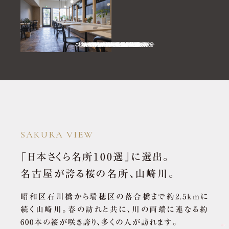
こじま内科小児科クリニック／徒歩9分
マックスバリュ 瑞穂桜山店／徒歩6分
三菱UFJ銀行 滝子支店／徒歩8分
名古屋市立大学病院／徒歩6分
あいち銀行 桜山支店／徒歩5分
スギドラッグ 桜山南店／徒歩2分
ローソン桜山駅前店／徒歩4分
十六銀行 桜山支店／徒歩8分
cafe-trick or treat／徒歩2分
金子歯科医院／徒歩6分
さとうクリニック／徒歩4分
ピュール・ドゥー／徒歩3分
吉岡コーヒー／徒歩2分
昭和郵便局／徒歩7分
TALBOT／徒歩2分
ブルーデル／徒歩2分
キッチン和／徒歩9分
BUBU／徒歩5分
SAKURA VIEW
「日本さくら名所100選」に選出。
名古屋が誇る桜の名所、山崎川。
昭和区石川橋から瑞穂区の落合橋まで約2.5ｋｍに
続く山崎川。春の訪れと共に、川の両端に連なる約
600本の桜が咲き誇り、多くの人が訪れます。