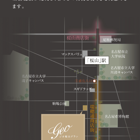
ます。
2025.11.11
「
コンセプトルーム
」を公開しました。
2025.10.15
「
共用施設
」を公開しました。
2025.09.26
「
意匠計画
」を公開しました。
2025.08.29
「
来場者限定コンテンツ
」を公開しました。
2025.08.29
新しい間取り
を公開しました。