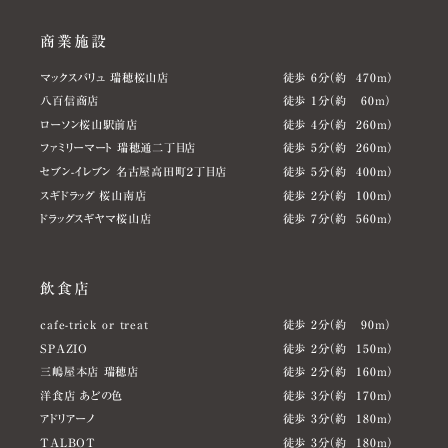
商業施設
マックスバリュ 瑞穂桜山店
徒歩 6分（約 470m）
八百信商店
徒歩 1分（約 60m）
ローソン桜山駅前店
徒歩 4分（約 260m）
ファミリーマート 瑞穂通二丁目店
徒歩 5分（約 260m）
セブン-イレブン 名古屋高田町２丁目店
徒歩 5分（約 400m）
スギドラッグ 桜山南店
徒歩 2分（約 100m）
ドラッグスギヤマ桜山店
徒歩 7分（約 560m）
飲食店
cafe-trick or treat
徒歩 2分（約 90m）
SPAZIO
徒歩 2分（約 150m）
三嶋屋本店 瑞穂店
徒歩 2分（約 160m）
洋食店 あどの色
徒歩 3分（約 170m）
アドリアーノ
徒歩 3分（約 180m）
TALBOT
徒歩 3分（約 180m）