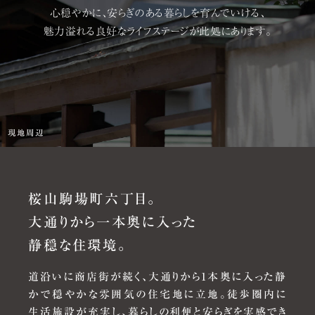
※販売時期・内容の詳細は
物件概要
をご確認ください。
心穏やかに、安らぎのある暮らしを育んでいける、
来場予約はこちら
魅力溢れる良好なライフステージが此処にあります。
物件エントリーはこちら
来場予約はこちら
お問い合わせ窓口
現地周辺
ジオ桜山マンションサロン
0120-78-8984
桜山駒場町六丁目。
2026.1.13
営業時間／10:00～18:00
大通りから一本奥に入った
「
瑞穂・桜山の資産性
」を公開しました。
定休日/水曜・木曜（祝日除く）
※携帯電話からもご利用いただけます。
静穏な住環境。
2025.12.15
道沿いに商店街が続く、大通りから1本奥に入った静
事業主・販売（売主）
「
設備・仕様
」を公開しました。
かで穏やかな雰囲気の住宅地に立地。徒歩圏内に
生活施設が充実し、暮らしの利便と安らぎを実感でき