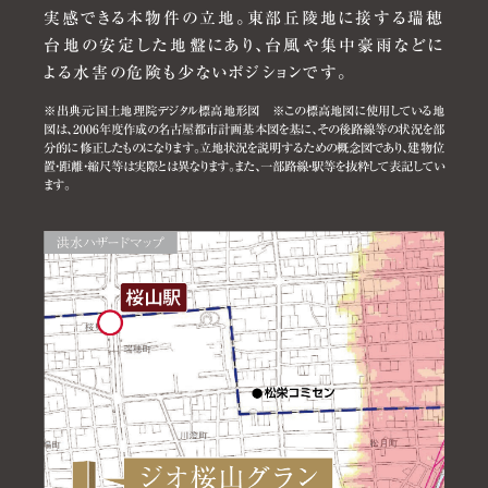
実感できる本物件の立地。東部丘陵地に接する瑞穂
台地の安定した地盤にあり、台風や集中豪雨などに
よる水害の危険も少ないポジションです。
※出典元：国土地理院デジタル標高地形図 ※この標高地図に使用している地
図は、2006年度作成の名古屋都市計画基本図を基に、その後路線等の状況を部
分的に修正したものになります。立地状況を説明するための概念図であり、建物位
置・距離・縮尺等は実際とは異なります。また、一部路線・駅等を抜粋して表記してい
ます。