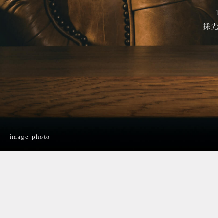
2LDK 
採光
物件エントリー
image photo
2026.1.13
「
瑞穂・桜山の資産性
」を公開しました
2025.12.15
「
設備・仕様
」を公開しました。
2025.11.11
「
コンセプトルーム
」を公開しました。