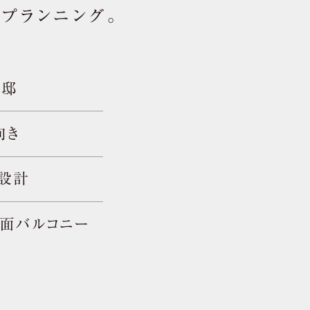
プランニング。
3邸
向き
設計
南面バルコニー