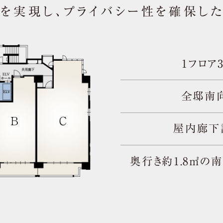
を実現し、
プライバシー性を確保した
1フロア
た。
全邸南
屋内廊下
。
奥行き約1.8㎡の
公開しました。