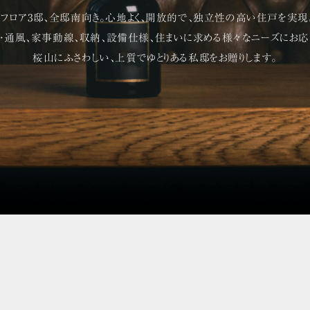
61.68㎡ / 3LDK 79.19㎡ /
4LDK 
1フロア3邸、全邸南向き。心地よく、
開放的で、独立性の高い住戸を実現
・通風、家事動線、収納、設備仕様、
住まいに求める様々なニーズにお応
※販売時期・内容の詳細は
物件概要
をご確認ください。
桜山にふさわしい、上質でゆとりある私邸をお贈りします。
はこちら
来場
。