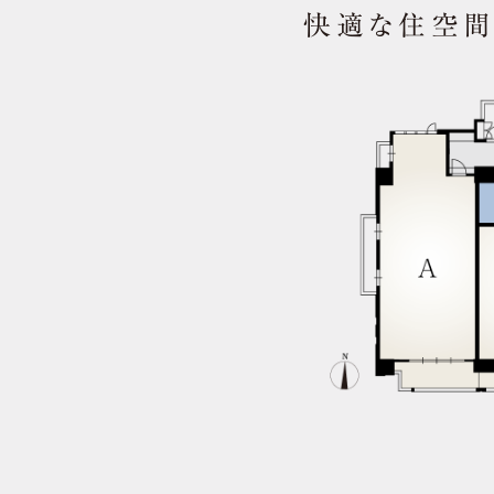
快適な住空間
2025.10.15
「
共用施設
」を公開しました。
2025.09.26
「
意匠計画
」を公開しました。
2025.08.29
「
来場者限定コンテンツ
」を公開しまし
2025.08.29
新しい間取り
を公開しました。
2025.06.27
「
交通アクセス
」ページを公開しました
2025.06.27
「
周辺環境
」ページを公開しました。
2025.06.27
「
間取り
」ページを公開しました。
2025.06.27
「
阪急阪神不動産について
」ページを