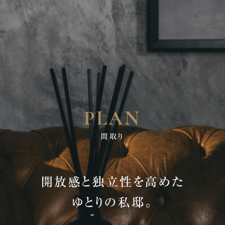
ー受付中
ご来
PLAN
専有部
FLOOR PLAN
NEWS
間取り
最新情報をご覧いただけます
ブランドと品質
BRAND
限定コンテンツ
はこちら
来場
第3期販売予定
※
開放感と独立性を高めた
LIMITED CONTENTS
ゆとりの私邸。
コンセプトルーム案内会 開催中