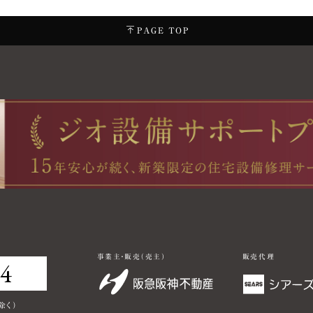
PAGE TOP
事業主・販売（売主）
販売代理
84
0120
0120
除く）