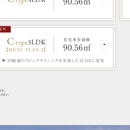
90.56㎡
EW
C
3LDK
type
住宅専有面積
90.56㎡
【MENU PLAN 2】
20帖超のリビングダイニングを実現した
3LDKに変更
ます。
ださい。