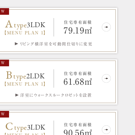
EW
A
3LDK
type
住宅専有面積
79.19㎡
【MENU PLAN 1】
リビング横洋室を可動間仕切りに変更
EW
B
2LDK
type
住宅専有面積
61.68㎡
【MENU PLAN 1】
洋室にウォークスルークロゼットを設置
EW
C
3LDK
type
住宅専有面積
90.56㎡