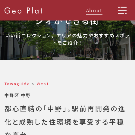
About
ジオができる街
いい街コレクション。 エリアの魅力やおすすめスポッ
トをご紹介！
Townguide
West
＞
中野区 中野
都心直結の「中野」。駅前再開発の進
化と成熟した住環境を享受する平穏
な高台