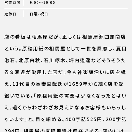
営業時間
9:00～19:00
定休日
日曜、祝日
店の看板は相馬屋だが、正しくは相馬屋源四郎商店
という。原稿用紙の相馬屋として一世を風靡し、夏目
漱石、北原白秋、石川啄木、坪内逍遥などそうそうた
る文豪達が愛用した店だ。今も神楽坂沿いに店を構
え、11代目の長妻直哉氏が1659年から続く店を受
継いでいる。「原稿用紙の需要は少なくなったとはい
え、遠くからわざわざお見えになるお客様もいらっし
ゃいます」と、目を細める。400字詰525円、200字詰
294円、相馬屋の原稿用紙は健在である。店内には