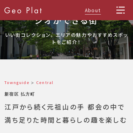
About
ジオができる街
いい街コレクション。 エリアの魅力やおすすめスポッ
トをご紹介！
Townguide
Central
＞
新宿区 払方町
江戸から続く元祖山の手 都会の中で
満ち足りた時間と暮らしの趣を楽しむ