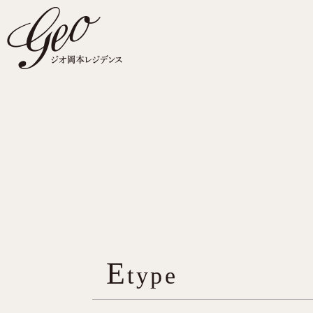
E
type