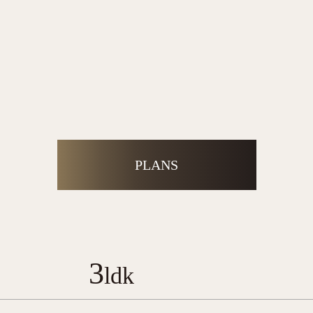
PLANS
3
ldk