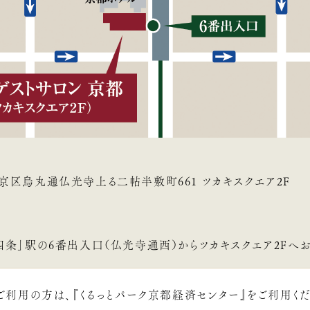
区烏丸通仏光寺上る二帖半敷町661 ツカキスクエア2F
条」駅の6番出入口（仏光寺通西）からツカキスクエア2Fへお
ご利用の方は、『くるっとパーク京都経済センター』をご利用くだ