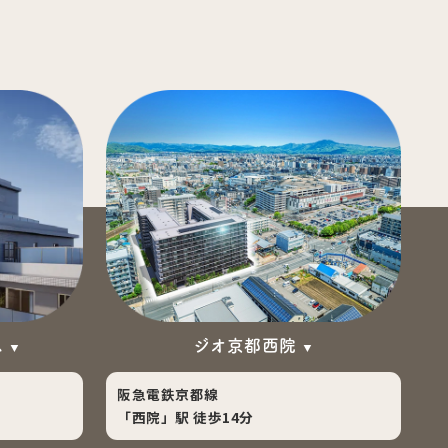
ス
ジオ京都西院
阪急電鉄京都線
「西院」駅 徒歩14分