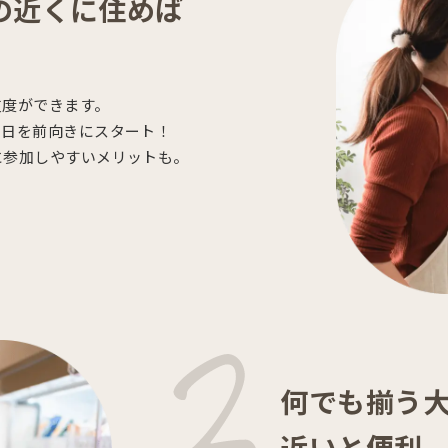
の近くに住めば
支度ができます。
一日を前向きにスタート！
に参加しやすいメリットも。
何でも揃う
近いと便利