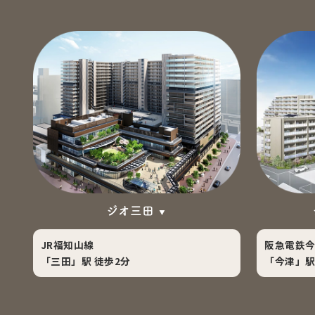
ジオ三田
JR福知山線
阪急電鉄
「三田」駅 徒歩2分
「今津」駅