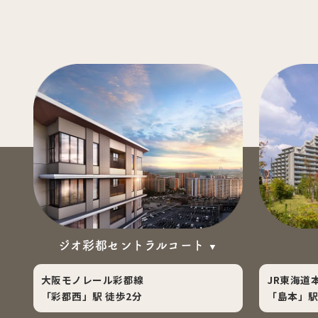
ジオ彩都
セントラルコート
大阪モノレール彩都線
JR東海道
「彩都西」駅 徒歩2分
「島本」駅