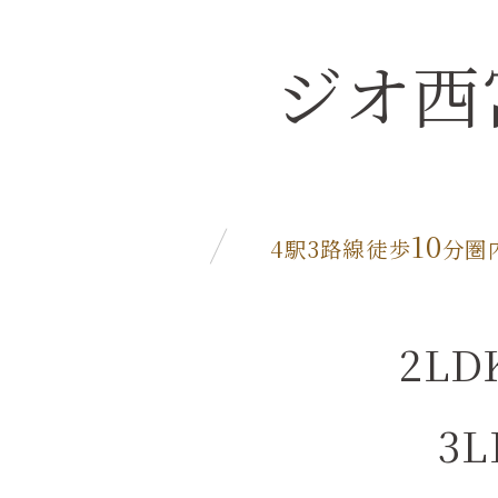
ジオ西
10
4駅3路線徒歩
分圏
2LD
3L