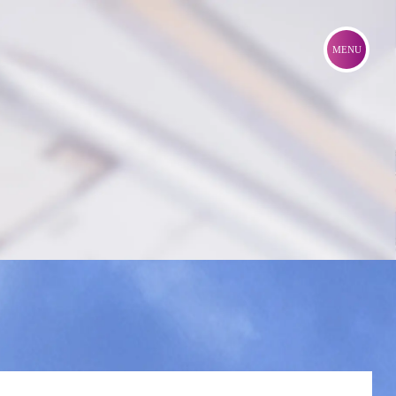
［ジオ西宮テラスEAST］物件概要
［ジオ西宮テラスWEST］物件概要
現地・ギャラリー案内図
来場予約