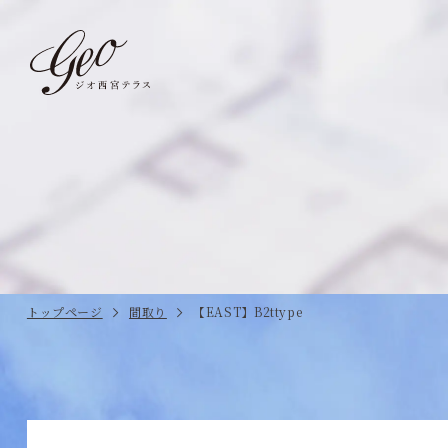
トップ
TOP
立地
AREA
全体計画
DESIGN
トップページ
間取り
【EAST】B2ttype