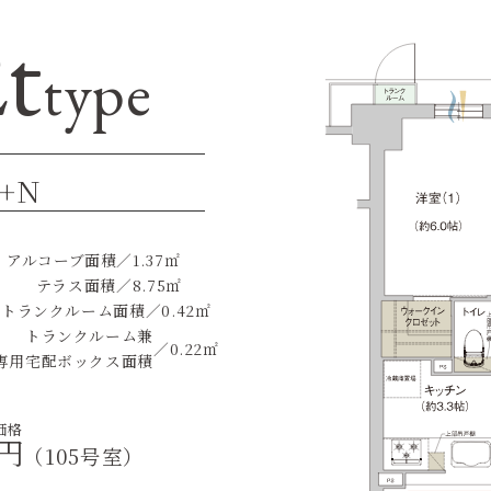
t
type
+N
アルコーブ面積
／
1.37㎡
テラス面積
／
8.75㎡
トランクルーム面積
／
0.42㎡
トランクルーム兼
／
0.22㎡
専用宅配ボックス面積
価格
円
（105号室）