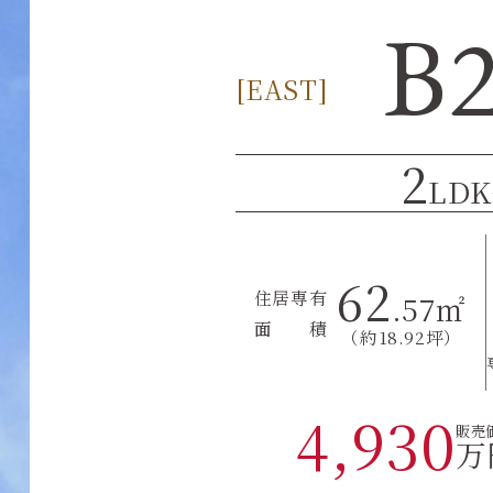
B2
[EAST]
2
LDK
62
住居専有
.57㎡
面 積
（約18.92坪）
4,930
販売
万