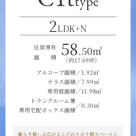
type
2
LDK+N
58
住居専有
.50㎡
面 積
（約17.69坪）
アルコーブ面積
／
1.92㎡
テラス面積
／
7.99㎡
専用庭面積
／
11.98㎡
トランクルーム兼
／
0.30㎡
専用宅配ボックス面積
暮らす愉しみ広がるこだわりの⼟間スペースと