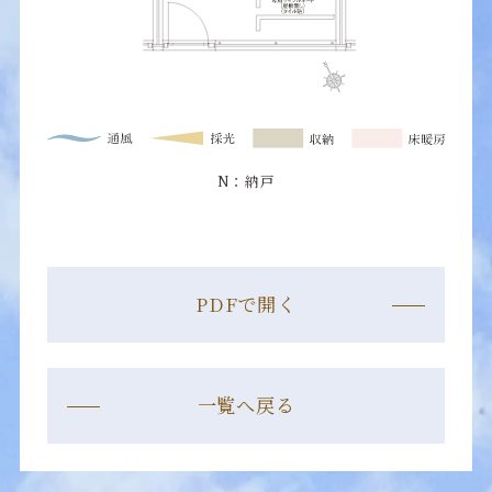
N：納戸
PDFで開く
一覧へ戻る