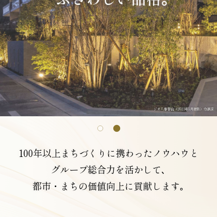
ジオ八事春山（2023年5月撮影）分譲済
ジオ覚王山（2023年3月撮影）分譲済
100年以上まちづくりに携わったノウハウと
グループ総合力を活かして､
都市・まちの価値向上に貢献します｡