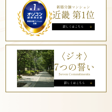
新築分譲マンション
近畿 第1位
〈ジオ〉
7つの誓い
Seven Commitments