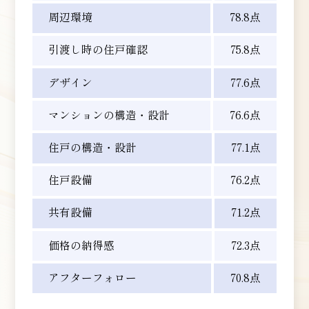
周辺環境
78.8点
引渡し時の住戸確認
75.8点
デザイン
77.6点
マンションの
構造・設計
76.6点
住戸の構造・設計
77.1点
住戸設備
76.2点
共有設備
71.2点
価格の納得感
72.3点
アフターフォロー
70.8点