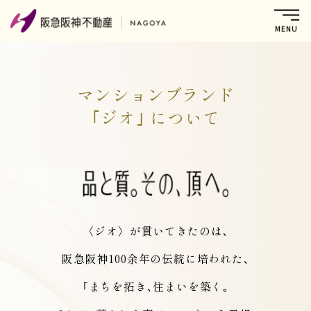
マンションブランド
｢ジオ｣ について
〈ジオ〉が貫いてきたのは､
阪急阪神100余年の伝統に培われた､
｢まちを拓き､住まいを築く｡