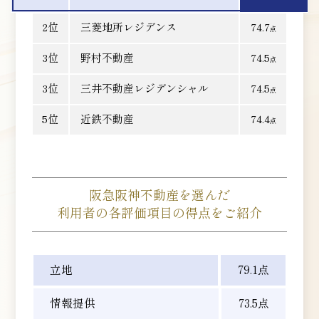
2位
三菱地所
レジデンス
74.7
点
3位
野村不動産
74.5
点
3位
三井不動産
レジデンシャル
74.5
点
5位
近鉄不動産
74.4
点
阪急阪神不動産を選んだ
利用者の各評価項目の得点をご紹介
立地
79.1点
情報提供
73.5点