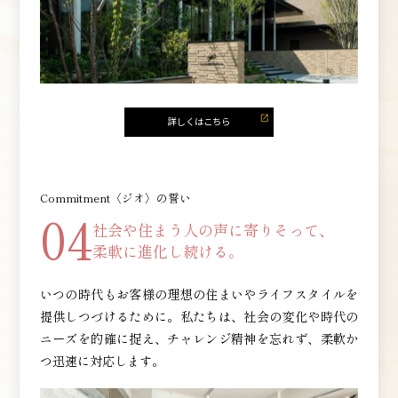
Commitment〈ジオ〉の誓い
04
社会や住まう人の声に
寄りそって、
柔軟に進化し続ける。
いつの時代もお客様の理想の住まいやライフスタイルを
提供しつづけるために。私たちは、社会の変化や時代の
ニーズを的確に捉え、チャレンジ精神を忘れず、柔軟か
つ迅速に対応します。