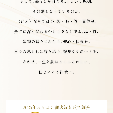
そして､暮らしを育てる｡｣ という思想｡
その礎となっているのが､
〈ジオ〉ならではの､製・販・管一貫体制｡
全てに深く関わるからこそなし得る､品と質｡
建物の隅々にわたり､安心と快適を｡
日々の暮らしに寄り添う､
親身なサポートを｡
それは､一生を委ねるにふさわしい､
住まいとの出会い｡
2025年オリコン顧客満足度® 調査