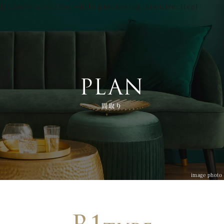
[an error occurred while processing this directive]
PLAN
間取り
image photo