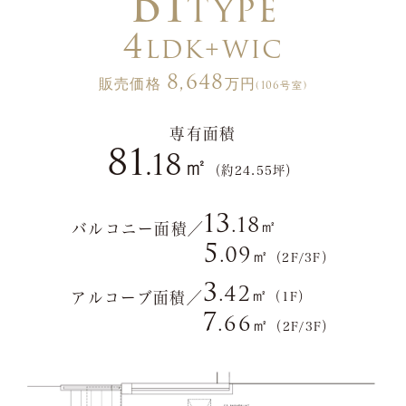
B1
type
4
LDK+WIC
8,648
販売価格
万円
(106号室)
専有面積
81
.18
㎡
（約24.55坪）
13
.18
㎡
バルコニー面積／
5
.09
㎡
（2F/3F）
3
.42
㎡
アルコーブ面積／
（1F）
7
.66
㎡
（2F/3F）