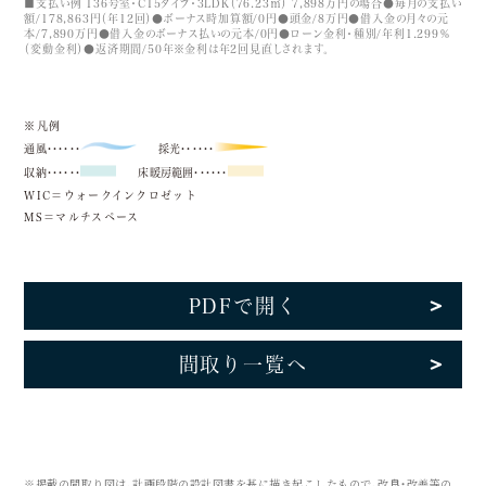
■支払い例 136号室・C15タイプ・3LDK（76.23㎡） 7,898万円の場合●毎月の支払い
額/178,863円（年12回）●ボーナス時加算額/0円●頭金/8万円●借入金の月々の元
本/7,890万円●借入金のボーナス払いの元本/0円●ローン金利・種別/年利1.299％
（変動金利）●返済期間/50年※金利は年2回見直しされます。
※凡例
通風･･････
採光･･････
収納･･････
床暖房範囲･･････
WIC＝ウォークインクロゼット
MS＝マルチスペース
PDFで開く
間取り一覧へ
※掲載の間取り図は、計画段階の設計図書を基に描き起こしたもので、改良・改善等の