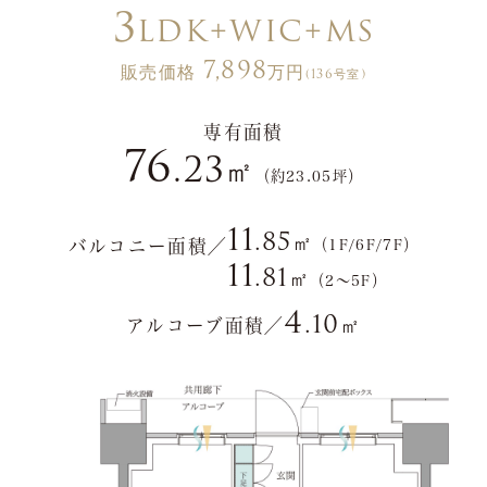
3
LDK+WIC+MS
7,898
販売価格
万円
(136号室)
専有面積
76
.23
㎡
（約23.05坪）
11
.85
㎡
バルコニー面積／
（1F/6F/7F）
11
.81
㎡
（2〜5F）
4
.10
㎡
アルコーブ面積／