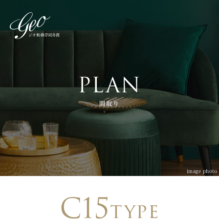
PLAN
間取り
image photo
C15
type