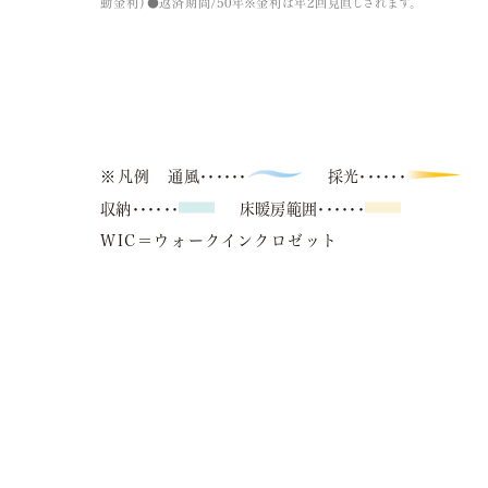
動金利）●返済期間/50年※金利は年2回見直しされます。
※凡例
通風･･････
採光･･････
収納･･････
床暖房範囲･･････
WIC＝ウォークインクロゼット