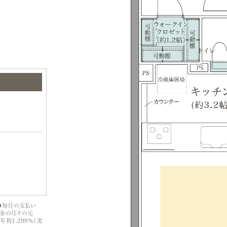
）
場合●毎月の支払い
入金の月々の元
利1.299％（変