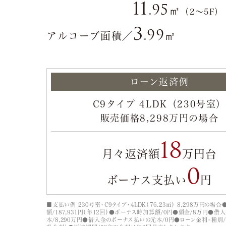
11
.95
㎡
（2〜5F）
3
.99
㎡
アルコーブ面積／
ローン返済例
C9タイプ 4LDK（230号室
販売価格8,298万円の場合
18
月々返済額
万円台
0
ボーナス支払い
円
■支払い例 230号室・C9タイプ・4LDK（76.23㎡） 8,298万円の
額/187,931円（年12回）●ボーナス時加算額/0円●頭金/8万円●借
本/8,290万円●借入金のボーナス払いの元本/0円●ローン金利・種別/年