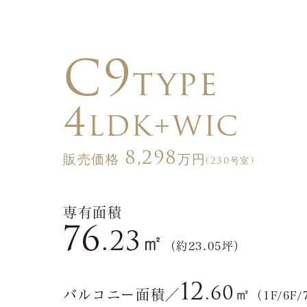
C9
type
4
LDK+WIC
8,298
販売価格
万円
(230号室)
専有面積
76
.23
㎡
（約23.05坪）
12
.60
㎡
バルコニー面積／
（1F/6F/