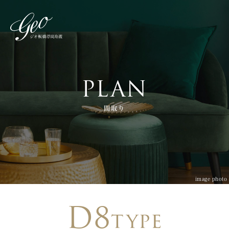
PLAN
間取り
image photo
D8
type