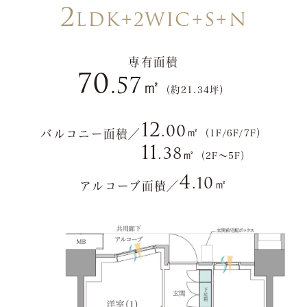
2
LDK+2WIC+S+N
専有面積
70
.57
㎡
（約21.34坪）
12
.00
㎡
バルコニー面積／
（1F/6F/7F）
11
.38
㎡
（2F～5F）
4
.10
㎡
アルコーブ面積／