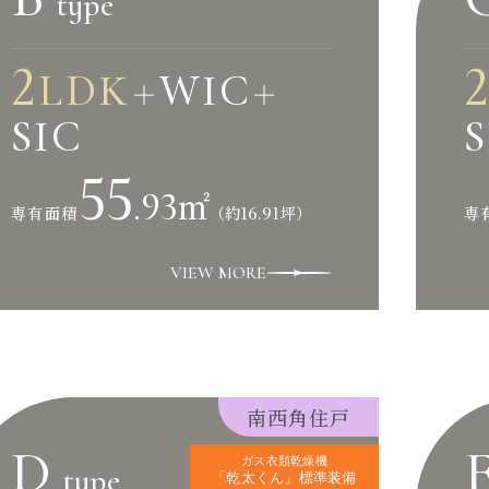
type
2
LDK
WIC
＋
＋
SIC
S
55
.93
㎡
（約16.91坪）
専有面積
専
VIEW MORE
南西角住戸
D
ガス衣類乾燥機
type
「乾太くん」
標準装備