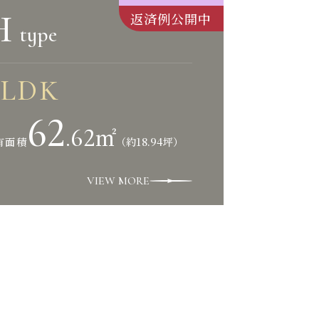
H
返済例公開中
type
LDK
62
.62
㎡
（約18.94坪）
有面積
VIEW MORE