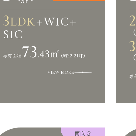
3
LDK
WIC
＋
＋
（
SIC
3
73
.43
㎡
（
（約22.21坪）
専有面積
VIEW MORE
専
南向き