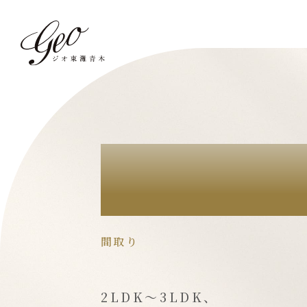
PLAN
間取り
2LDK～3LDK、