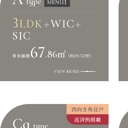
type
1
MENU
3
LDK
WIC
＋
＋
SIC
67
.86
㎡
（約20.52坪）
専有面積
VIEW MORE
西向き角住戸
Cg
返済例掲載
type