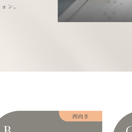
ション。
西向き
B