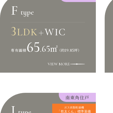
F
type
3
LDK
WIC
＋
65
.65
㎡
（約19.85坪）
専有面積
VIEW MORE
南東角住戸
I
ガス衣類乾燥機
type
「乾太くん」
標準装備