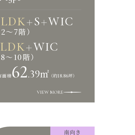
2
LDK
S
WIC
＋
＋
2〜7階）
LDK
WIC
＋
8〜10階）
62
.39
㎡
（約18.86坪）
有面積
VIEW MORE
南向き