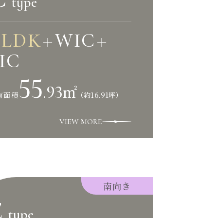
type
2
LDK
WIC
＋
＋
IC
55
.93
㎡
（約16.91坪）
有面積
VIEW MORE
南向き
E
type