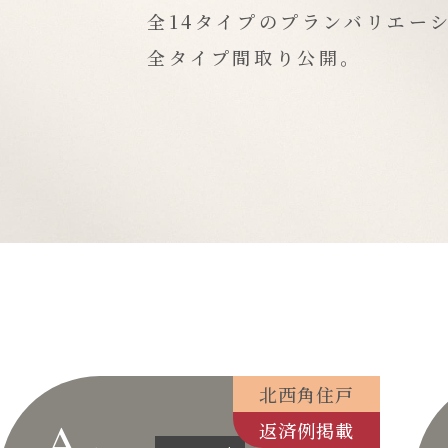
全14タイプの
プランバリエー
全タイプ間取り公開。
北西角住戸
A
返済例掲載