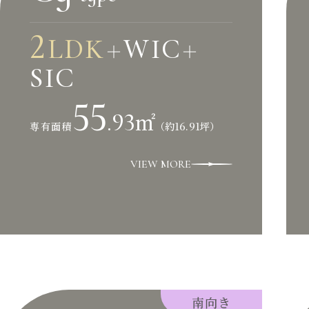
2
LDK
WIC
＋
＋
SIC
55
.93
㎡
（約16.91坪）
専有面積
VIEW MORE
南向き