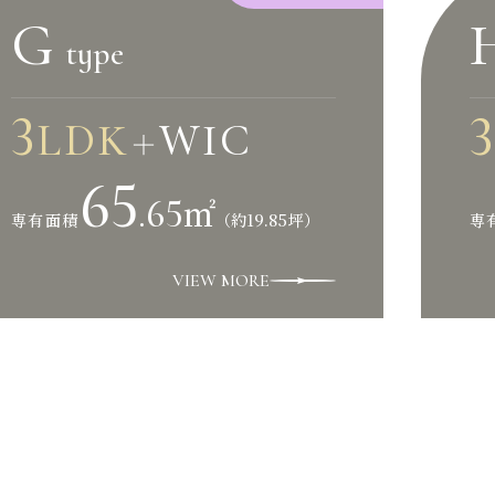
G
type
3
3
LDK
WIC
＋
65
.65
㎡
（約19.85坪）
専有面積
専
VIEW MORE