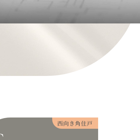
西向き角住戸
C