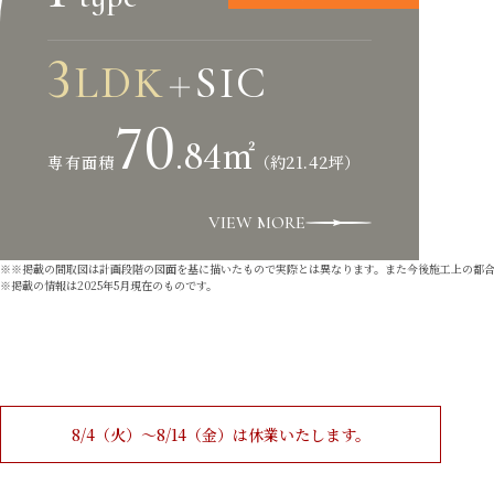
3
LDK
SIC
＋
70
.84
㎡
（約21.42坪）
専有面積
VIEW MORE
※掲載の間取図は計画段階の図面を基に描いたもので実際とは異なります。また今後施工上の都
掲載の情報は2025年5月現在のものです。
8/4（火）〜8/14（金）は
休業いたします。