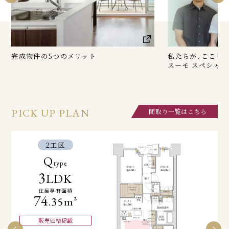
私たちが、ここを選んだ理由
島本町の〈ジオ〉
スーモ スペシャルインタビュー
オーナー様インタ
PICK UP PLAN
間取り一覧はこちら
2工区
Q
type
3
LDK
住居専有面積
74
.35m²
販売価格
掲載