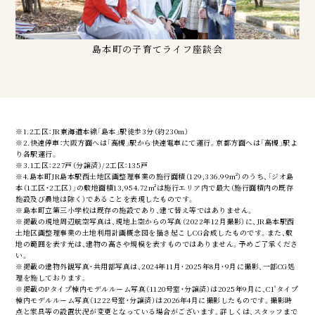
島本町の子育てライフ座談会
※1.2工区：JR東海道本線「島本」駅徒歩3分（約230m）
※2.快速停車：大阪方面へは「高槻」駅から快速電車にて運行。京都方面へは「高槻」駅よ
り各駅運行。
※3.1工区：227戸（分譲済）/2工区：135戸
※4.島本町JR島本駅西土地区画整理事業の施行面積（129,336.99m²）のうち、「ジオ島
本（1工区・2工区）」の敷地面積13,954.72m²は施行エリア内で最大（施行面積内の既存
施設及び農地は除く）であることを表現したものです。
※島本町立第三小学校は既存の施設であり、建て替え等ではありません。
※掲載の現地周辺航空写真は、現地上空からの写真（2022年12月撮影）に、JR島本駅西
土地区画整理事業の土地利用計画概念図を描き起こしCG合成したものです。また、敷
地の範囲を表す光は、建物の高さや規模を表すものではありません。予めご了承くださ
い。
※掲載の建物外観写真・共用部写真は、2024年11月・2025年8月・9月に撮影、一部CG処
理を施しております。
※掲載のPタイプ棟内モデルルーム写真（1120号室・分譲済）は2025年9月に、C1'タイプ
棟内モデルルーム写真（1222号室・分譲済）は2026年4月に撮影したものです。撮影時
点と家具等の設置状況が変更となっている場合がございます。詳しくは、スタッフまで