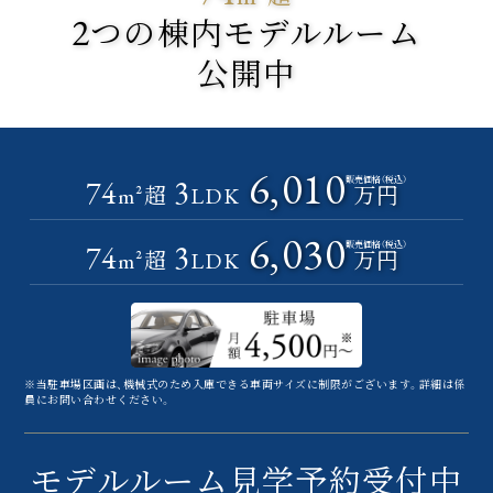
2
つの棟内モデルルーム
公開中
6,010
74
3
販売価格（税込）
超
万円
m²
LDK
6,030
74
3
販売価格（税込）
超
万円
m²
LDK
※当駐車場区画は、機械式のため入庫できる車両サイズに制限がございます。
詳細は係
員にお問い合わせください。
モデルルーム見学予約受付中