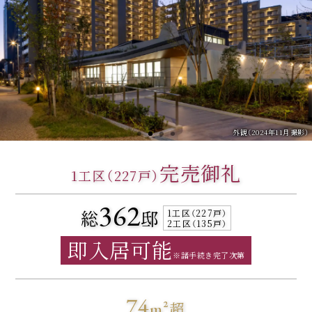
エントランスホール
コリドー
外観
外観
（2024年11月撮影）
（2024年11月撮影）
（2025年9月撮影）
（2025年8月撮影）
完売御礼
1工区（227戸）
362
総
邸
1工区（227戸）
2工区（135戸）
即入居可能
※諸手続き完了次第
74
m²
超