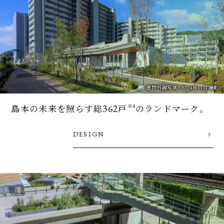
建物外観写真（2024年11月撮影）
362
※4
島本の未来を照らす
総
戸
のランドマーク。
DESIGN