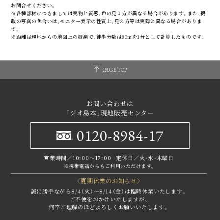
お問合せください。
※各種部材につきましては実物と質感、色の見え方が異なる場合があります。また、掲
載の写真の色合いは、モニター表示の性質上、見え方等は実際と異なる場合がありま
す。
※距離は現地からの地図上の概測で、徒歩分数は80mを1分として計算したものです。
PAGE TOP
お問い合わせは
「ジオ島本」現地販売センター
0120-8984-17
営業時間／10:00～17:00
定休日／火・水・木曜日
※携帯電話からもご利用いただけます｡
〈夏期休業のお知らせ〉
誠に勝手ながら8/4（火）～8/14（金）は臨時休業いたします。
ご不便をおかけいたしますが、
何卒ご理解のほどよろしくお願いいたします。