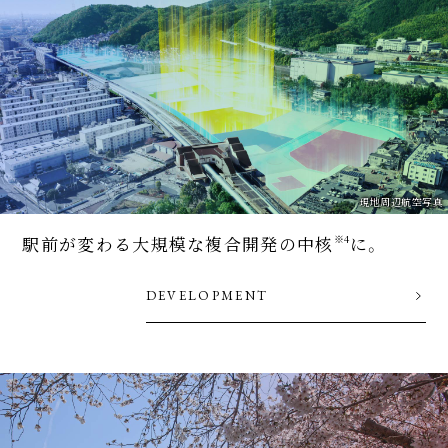
現地周辺航空写真
※4
駅前が変わる
大規模な複合開発の中核
に。
DEVELOPMENT