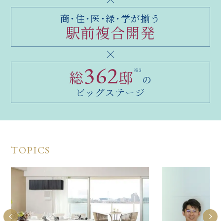
商・住・医・緑・学が揃う
駅前複合開発
362
※3
総
邸
の
ビッグステージ
TOPICS