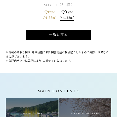
SOUTH
（2工区）
Q
Q'
type
type
74
74
.35m²
.35m²
一覧に戻る
※掲載の間取り図は、計画段階の設計図書を基に描き起こしたもので実際とは異なる
場合がございます。
※住戸内サッシは箇所により、二重サッシとなります。
MAIN CONTENTS
DEVELOPMENT
ACCESS & LOCATION