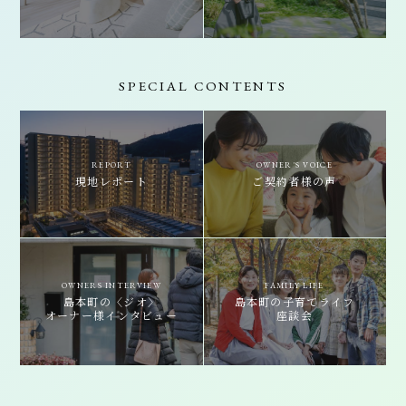
SPECIAL CONTENTS
REPORT
OWNER'S VOICE
現地レポート
ご契約者様の声
OWNERS INTERVIEW
FAMILY LIFE
島本町の〈ジオ〉
島本町の子育て
ライフ
オーナー様
インタビュー
座談会