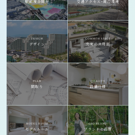
駅前複合開発
交通アクセス・
周辺環境
DESIGN
COMMON SPACE
デザイン
充実の共用部
PLAN
QUALITY
間取り
設備仕様
MODEL ROOM
GEO BRAND
モデルルーム
ブランドと品質