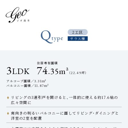
Q
2工区
type
サウス棟
住居専有面積
3
74
LDK
.35m²
（22.49坪）
アルコーブ面積／3.31m²
バルコニー面積／11.87m²
リビングの3連引戸を開けると、一体的に使える約17.6帖の
広々空間に
南向きの明るいバルコニーに面してリビング・ダイニングと
洋室の2室を配置