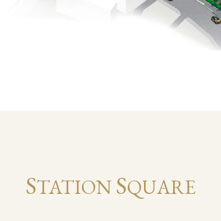
S
S
TATION
QUARE