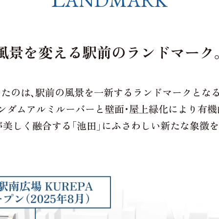
ANDMARK
風景を変える
駅前のランドマーク
たのは、
駅前の風景を
一新する
ランドマークとなる
ンダムアルミルーバーと
壁面・屋上緑化により
有機
が美しく融合する
「池田」に
ふさわしい
新たな象徴を