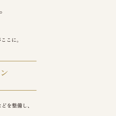
。
が
ここに。
ン
などを
整備し、