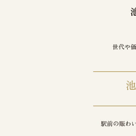
世代や価
池
駅前の賑わ