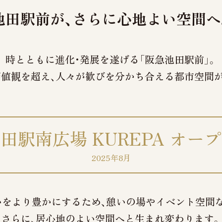
池田駅前が、
さらに心地よい空間へ
時とともに進化・発展を遂げる
「阪急池田駅前」。
値観を超え、
人々が歓びを
分かち合える
都市空間
田駅南広場 KUREPA
オープ
2025年8月
いをより豊かにするため、
憩いの場や
イベント空間
さらに、
居心地のよい
空間へと
生まれ
変わります。