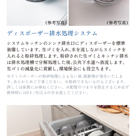
ディスポーザー排水処理システム
システムキッチンのシンク排水口にディスポーザーを標準
装備しています。生ゴミを入れ、水を流しながらスイッチを
入れると粉砕処理します。粉砕された生ゴミとキッチン排水
は排水処理槽で分解処理した後、公共下水道へ放流します。
生ゴミの減量化に貢献し、環境保全にも役立ちます。
※ディスポーザーの粉砕処理にともない音、振動等が発生いたしま
す。あらかじめご了承ください。 ※粉砕できないものもございます。
詳しくは係員にお尋ねください。 ※配管のつまりを防止するため必ず
使用時には8ℓ/分以上の水を流してください。