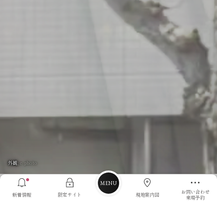
PICK UP
image photo
image photo
外観
エントランスアプローチ
棟内モデルルーム
ラウンジ
お問い合わせ
新着情報
限定サイト
現地案内図
来場予約
INFORMATION